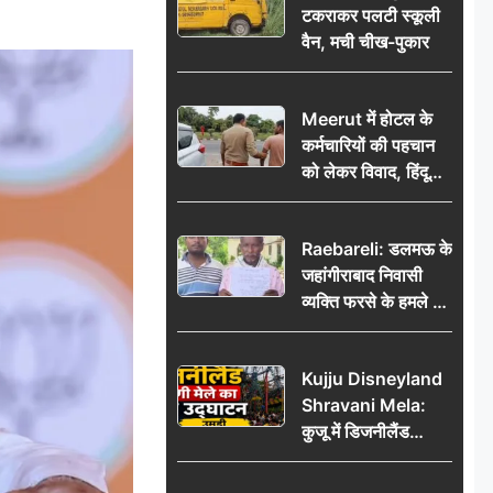
टकराकर पलटी स्कूली
वैन, मची चीख-पुकार
Meerut में होटल के
कर्मचारियों की पहचान
को लेकर विवाद, हिंदू
सुरक्षा संगठन ने उठाए
सवाल; प्रशासन से जांच
Raebareli: डलमऊ के
की मांग
जहांगीराबाद निवासी
व्यक्ति फरसे के हमले में
घायल थाने में शिकायत
पर दरोगा ने मांगे 10
Kujju Disneyland
हजार’, रकम न देने पर
Shravani Mela:
कार्रवाई ठंडी!
कुजू में डिजनीलैंड
श्रावणी मेले का भव्य
उद्घाटन, उमड़ी लोगों