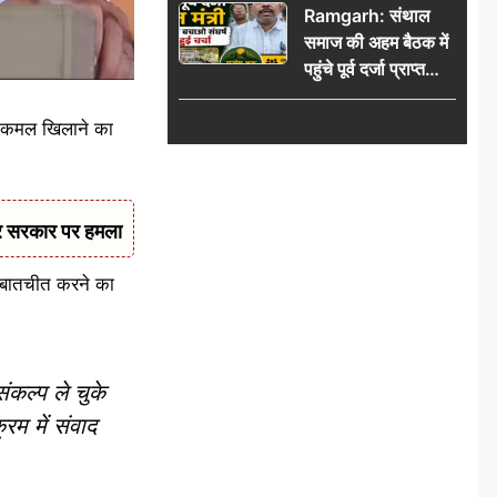
Ramgarh: संथाल
की भीड़
समाज की अहम बैठक में
पहुंचे पूर्व दर्जा प्राप्त
मंत्री, मरांग बुरू बचाओ
संघर्ष पर हुई चर्चा
 पर कमल खिलाने का
कर सरकार पर हमला
से बातचीत करने का
ंकल्प ले चुके
रम में संवाद