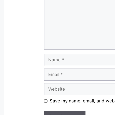
Name
Email
Website
Save my name, email, and websi