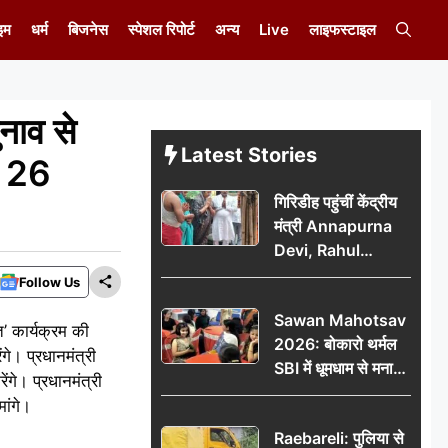
इम
धर्म
बिजनेस
स्पेशल रिपोर्ट
अन्य
Live
लाइफस्टाइल
ाव से
Latest Stories
से 26
गिरिडीह पहुंचीं केंद्रीय
मंत्री Annapurna
Devi, Rahul
Gandhi पर साधा
Follow Us
निशाना; छात्रों के
Sawan Mahotsav
आंदोलन को लेकर
त’ कार्यक्रम की
2026: बोकारो थर्मल
सरकार पर हमला
गे। प्रधानमंत्री
SBI में धूमधाम से मना
ंगे। प्रधानमंत्री
सावन महोत्सव
ांगे।
Raebareli: पुलिया से