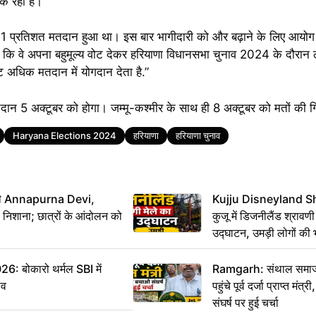
िक रहा है।
68.31 प्रतिशत मतदान हुआ था। इस बार भागीदारी को और बढ़ाने के लिए आयो
ै कि वे अपना बहुमूल्य वोट देकर हरियाणा विधानसभा चुनाव 2024 के दौरान 
 वोट अधिक मतदान में योगदान देता है.”
दान 5 अक्टूबर को होगा। जम्मू-कश्मीर के साथ ही 8 अक्टूबर को मतों की 
Haryana Elections 2024
हरियाणा
हरियाणा चुनाव
मंत्री Annapurna Devi,
Kujju Disneyland S
िशाना; छात्रों के आंदोलन को
कुजू में डिजनीलैंड श्रावणी
उद्घाटन, उमड़ी लोगों की 
बोकारो थर्मल SBI में
Ramgarh: संथाल समाज 
सव
पहुंचे पूर्व दर्जा प्राप्त मंत
संघर्ष पर हुई चर्चा