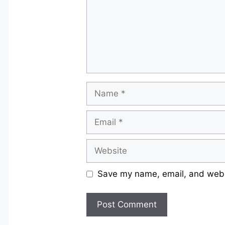
Name
Email
Website
Save my name, email, and websi