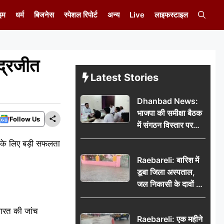
इम
धर्म
बिजनेस
स्पेशल रिपोर्ट
अन्य
Live
लाइफस्टाइल
ंद्रजीत
Latest Stories
Dhanbad News:
भाजपा की समीक्षा बैठक
Follow Us
में संगठन विस्तार पर
मंथन, बीडीओ से
ों के लिए बड़ी सफलता
मिलकर सौंपा
Raebareli: बारिश में
जनसमस्याओं का विवरण
डूबा जिला अस्पताल,
जल निकासी के दावों की
खुली पोल
 भारत की जांच
Raebareli: एक महीने