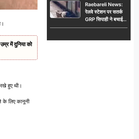
Raebareli News:
रेलवे स्टेशन पर सतर्क
GRP सिपाही ने बचाई
ा।
महिला की जान, चलती
ट्रेन में चढ़ते समय हुआ
हादसा टला; घटना
र में दुनिया को
CCTV में कैद
रखे हुए थी।
े के लिए कानूनी