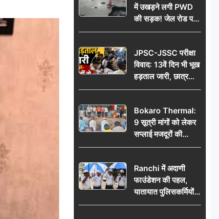
में उखड़ने लगी PWD
की सड़क! जेल रोड पर
गड्ढे ने खोली निर्माण
गुणवत्ता की पोल, जांच
JPSC-JSSC परीक्षा
की उठी मांग
विवाद: 13वें दिन भी भूख
हड़ताल जारी, छात्र
बोले- जांच नहीं तो
आंदोलन और होगा तेज
Bokaro Thermal:
9 सूत्री मांगों को लेकर
सप्लाई मजदूरों की
हुंकार, 12 अगस्त के
प्रदर्शन की रणनीति बनी
Ranchi में अदाणी
फाउंडेशन की पहल,
यातायात पुलिसकर्मियों
को वितरित किए गए छाते