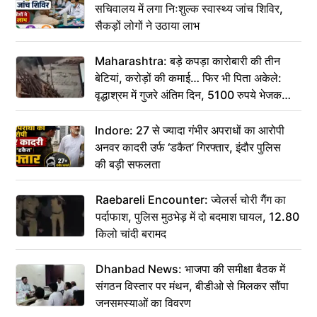
सचिवालय में लगा निःशुल्क स्वास्थ्य जांच शिविर,
सैकड़ों लोगों ने उठाया लाभ
Maharashtra: बड़े कपड़ा कारोबारी की तीन
बेटियां, करोड़ों की कमाई… फिर भी पिता अकेले:
वृद्धाश्रम में गुजरे अंतिम दिन, 5100 रुपये भेजकर
कहा– अंतिम संस्कार कर दीजिए हम नहीं आ पाएंगे
Indore: 27 से ज्यादा गंभीर अपराधों का आरोपी
अनवर कादरी उर्फ ‘डकैत’ गिरफ्तार, इंदौर पुलिस
की बड़ी सफलता
Raebareli Encounter: ज्वेलर्स चोरी गैंग का
पर्दाफाश, पुलिस मुठभेड़ में दो बदमाश घायल, 12.80
किलो चांदी बरामद
Dhanbad News: भाजपा की समीक्षा बैठक में
संगठन विस्तार पर मंथन, बीडीओ से मिलकर सौंपा
जनसमस्याओं का विवरण