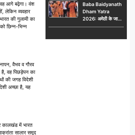
वह आगे बढ़ेगा। वंश
Baba Baidyanath
ीं, लेकिन व्यवहार
Dham Yatra
2026: अमेठी के जायस
 भारत की गुलामी का
से बाबा बैद्यनाथ धाम के
को छिन्न-भिन्न
लिए रवाना हुआ कांवरियों
का दूसरा जत्था
नापन, वैभव व गौरव
 है, वह पिछड़ेपन का
रंथों की जगह विदेशी
ेशी अच्छा है, यह
 कालखंड में भारत
आक्रांता सालार समूद