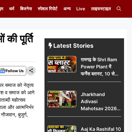
इम
धर्म
बिजनेस
स्पेशल रिपोर्ट
अन्य
Live
लाइफस्टाइल
ं की पूर्ति
Latest Stories
रामगढ़ के Shri Ram
Power Plant में
Follow Us
फर्नेस ब्लास्ट, 10 से
ज्यादा मजदूर झुलसे; दो
 पर समाज को नेतृत्व
की हालत गंभीर
स देश व समाज को आगे
Jharkhand
ताब्दी महोत्सव
Adivasi
 वाला और आत्मनिर्भर
Mahotsav 2026
ौजवान, बुजुर्ग,
का नगर भवन में भव्य
उद्घाटन, लोकनृत्य और
Aaj Ka Rashifal 10
पारंपरिक प्रस्तुतियों ने