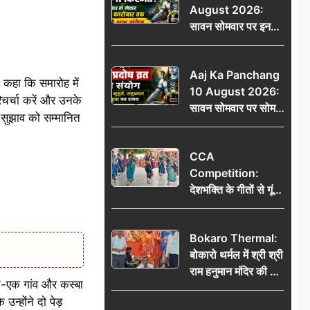
August 2026:
मोहा मन
सावन सोमवार पर इन
राशियों की चमकेगी
किस्मत, धन लाभ से
Aaj Ka Panchang
लेकर नौकरी-कारोबार
े कहा कि समारोह में
10 August 2026:
तक मिलेंगे शुभ संकेत
रिचर्चा करें और उनके
सावन सोमवार पर सोम
े सुझाव को सम्मानित
प्रदोष व्रत का संयोग,
जानें शुभ मुहूर्त, राहुकाल
CCA
और पूजा का समय
Competition:
देशभक्ति के गीतों से गूंजा
डीएवी कथारा, लोक
नृत्य और नृत्य-नाटिका ने
Bokaro Thermal:
बांधा समां
बोकारो थर्मल में श्री श्री
राम हनुमान मंदिर की नई
क-एक गांव और कस्बा
कमेटी गठित, बाबूलाल
न्होंने दो पेड़
गिरि फिर बने अध्यक्ष