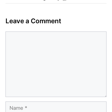
Leave a Comment
Comment
Name