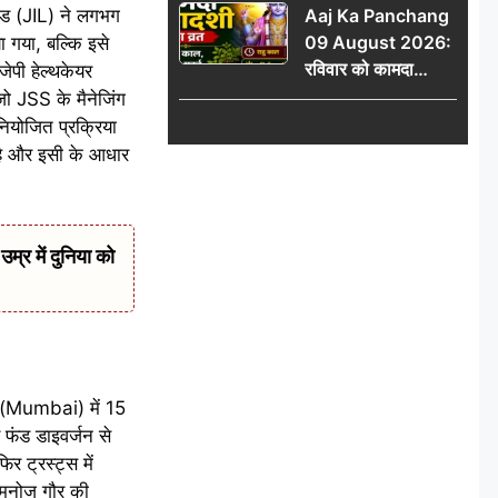
टेड (JIL) ने लगभग
Aaj Ka Panchang
योग
09 August 2026:
ा गया, बल्कि इसे
रविवार को कामदा
जेपी हेल्थकेयर
एकादशी का व्रत, जानें
ो JSS के मैनेजिंग
राहु काल, अभिजीत मुहूर्त
नियोजित प्रक्रिया
और शुभ समय
 है और इसी के आधार
र में दुनिया को
 (Mumbai) में 15
और फंड डाइवर्जन से
र ट्रस्ट्स में
ो मनोज गौर की