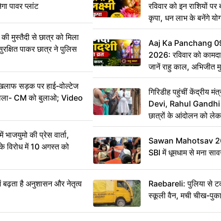
ेगा पावर प्लांट
रविवार को इन राशियों पर बर
कृपा, धन लाभ के बनेंगे यो
ी मुस्तैदी से छात्र को मिला
Aaj Ka Panchang 0
ुरक्षित पाकर छात्र ने पुलिस
2026: रविवार को कामदा
जानें राहु काल, अभिजीत म
िलाफ सड़क पर हाई-वोल्टेज
गिरिडीह पहुंचीं केंद्रीय
ख बोला- CM को बुलाओ; Video
Devi, Rahul Gandhi प
छात्रों के आंदोलन को ल
ं भाजयुमो की प्रेस वार्ता,
Sawan Mahotsav 202
विरोध में 10 अगस्त को
SBI में धूमधाम से मना सा
ं बढ़ता है अनुशासन और नेतृत्व
Raebareli: पुलिया से 
स्कूली वैन, मची चीख-पुक