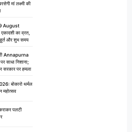
सेगी मां लक्ष्मी की
ग
9 August
 एकादशी का व्रत,
ुहूर्त और शुभ समय
 मंत्री Annapurna
र साधा निशाना;
ेकर सरकार पर हमला
6: बोकारो थर्मल
वन महोत्सव
टकराकर पलटी
ार