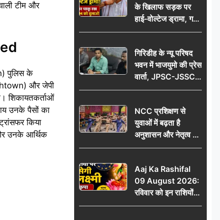
े वाली टीम और
के खिलाफ सड़क पर
आभार
हाई-वोल्टेज ड्रामा, गर्दन
पर चाकू रख बोला- CM
को बुलाओ; Video
sed
गिरिडीह के न्यू परिषद
वायरल
भवन में भाजयुमो की प्रेस
) पुलिस के
वार्ता, JPSC-JSSC
ishtown) और जेपी
पेपर लीक के विरोध में
गया। शिकायतकर्ताओं
10 अगस्त को
ाय उनके पैसों का
NCC प्रशिक्षण से
विधानसभा घेराव का
ट्रांसफर किया
युवाओं में बढ़ता है
ऐलान
 और उनके आर्थिक
अनुशासन और नेतृत्व का
गुण: डॉ. जी.एन. खान
Aaj Ka Rashifal
09 August 2026:
रविवार को इन राशियों
पर बरसेगी मां लक्ष्मी की
कृपा, धन लाभ के बनेंगे