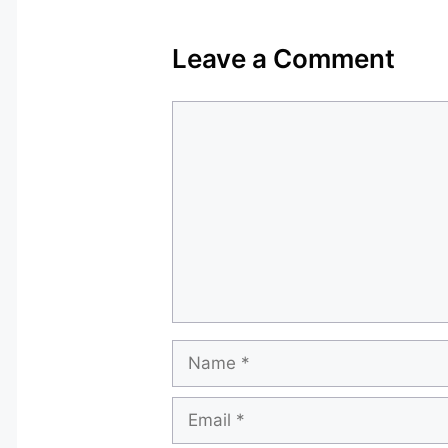
Leave a Comment
Comment
Name
Email