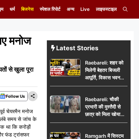
इम
धर्म
बिजनेस
स्पेशल रिपोर्ट
अन्य
Live
लाइफस्टाइल
आए मनोज
Latest Stories
Raebareli: शहर को
ं से खुला पूरा
मिलेगी बेहतर बिजली
आपूर्ति, विकास भवन
परिसर में करोड़ों से
बनेगा पावर प्लांट
Follow Us
Raebareli: चौकी
प्रभारी की मुस्तैदी से
पूर्व चेयरमैन मनोज
छात्र को मिला खोया
ंबे समय से जांच के
बैग, जरूरी दस्तावेज
शक था कि करोड़ों
सुरक्षित पाकर छात्र ने
और फंड ट्रांसफर
Ramgarh में सिस्टम
पुलिस टीम का जताया