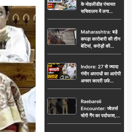
के मोहलीडीह पंचायत
सचिवालय में लगा
निःशुल्क स्वास्थ्य जांच
शिविर, सैकड़ों लोगों ने
Maharashtra: बड़े
उठाया लाभ
कपड़ा कारोबारी की तीन
बेटियां, करोड़ों की
कमाई… फिर भी पिता
अकेले: वृद्धाश्रम में गुजरे
Indore: 27 से ज्यादा
अंतिम दिन, 5100 रुपये
गंभीर अपराधों का आरोपी
भेजकर कहा– अंतिम
अनवर कादरी उर्फ
संस्कार कर दीजिए हम
‘डकैत’ गिरफ्तार, इंदौर
नहीं आ पाएंगे
पुलिस की बड़ी सफलता
Raebareli
Encounter: ज्वेलर्स
चोरी गैंग का पर्दाफाश,
पुलिस मुठभेड़ में दो
बदमाश घायल, 12.80