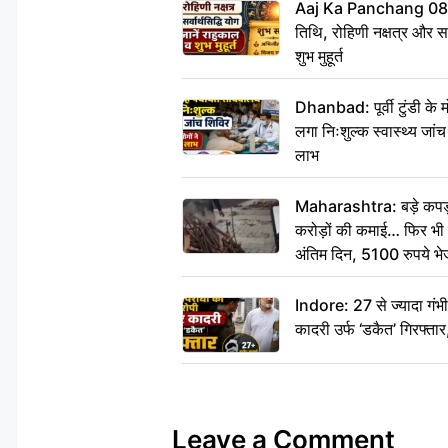
Aaj Ka Panchang 08
तिथि, रोहिणी नक्षत्र और सर्
शुभ मुहूर्त
Dhanbad: पूर्वी टुंडी के
लगा निःशुल्क स्वास्थ्य जांच
लाभ
Maharashtra: बड़े कपड़ा 
करोड़ों की कमाई… फिर भी पित
अंतिम दिन, 5100 रुपये भ
दीजिए हम नहीं आ पाएंगे
Indore: 27 से ज्यादा गं
कादरी उर्फ ‘डकैत’ गिरफ्ता
Leave a Comment