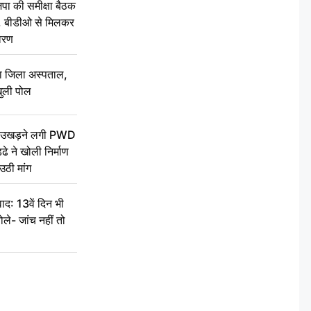
की समीक्षा बैठक
थन, बीडीओ से मिलकर
वरण
बा जिला अस्पताल,
ुली पोल
ें उखड़ने लगी PWD
े ने खोली निर्माण
उठी मांग
द: 13वें दिन भी
ले- जांच नहीं तो