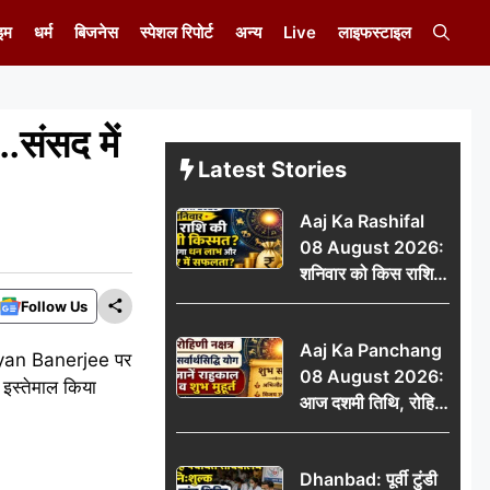
इम
धर्म
बिजनेस
स्पेशल रिपोर्ट
अन्य
Live
लाइफस्टाइल
…संसद में
Latest Stories
Aaj Ka Rashifal
08 August 2026:
शनिवार को किस राशि
की चमकेगी किस्मत,
Follow Us
किसे मिलेगा धन लाभ
Aaj Ka Panchang
और करियर में सफलता?
Kalyan Banerjee पर
08 August 2026:
इस्तेमाल किया
आज दशमी तिथि, रोहिणी
नक्षत्र और सर्वार्थसिद्धि
योग, जानें राहुकाल व
Dhanbad: पूर्वी टुंडी
शुभ मुहूर्त