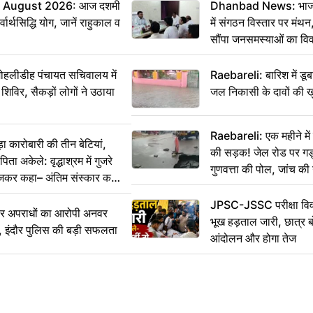
 August 2026: आज दशमी
Dhanbad News: भाजपा 
वार्थसिद्धि योग, जानें राहुकाल व
में संगठन विस्तार पर मं
सौंपा जनसमस्याओं का वि
 मोहलीडीह पंचायत सचिवालय में
Raebareli: बारिश में डू
 शिविर, सैकड़ों लोगों ने उठाया
जल निकासी के दावों की ख
Raebareli: एक महीने म
कारोबारी की तीन बेटियां,
की सड़क! जेल रोड पर गड्ढ
ा अकेले: वृद्धाश्रम में गुजरे
गुणवत्ता की पोल, जांच की 
ेजकर कहा– अंतिम संस्कार कर
JPSC-JSSC परीक्षा विवा
भीर अपराधों का आरोपी अनवर
भूख हड़ताल जारी, छात्र बो
र, इंदौर पुलिस की बड़ी सफलता
आंदोलन और होगा तेज