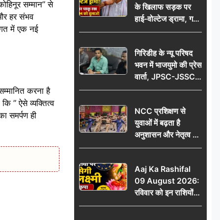
ोहिनूर सम्मान” से
के खिलाफ सड़क पर
आभार
 और हर संभव
हाई-वोल्टेज ड्रामा, गर्दन
जगत में एक नई
पर चाकू रख बोला- CM
को बुलाओ; Video
गिरिडीह के न्यू परिषद
वायरल
भवन में भाजयुमो की प्रेस
वार्ता, JPSC-JSSC
पेपर लीक के विरोध में
 सम्मानित करना है
10 अगस्त को
ि ” ऐसे व्यक्तित्व
NCC प्रशिक्षण से
विधानसभा घेराव का
नका समर्पण ही
युवाओं में बढ़ता है
ऐलान
अनुशासन और नेतृत्व का
गुण: डॉ. जी.एन. खान
Aaj Ka Rashifal
09 August 2026:
रविवार को इन राशियों
पर बरसेगी मां लक्ष्मी की
कृपा, धन लाभ के बनेंगे