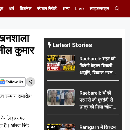
इम
धर्म
बिजनेस
स्पेशल रिपोर्ट
अन्य
Live
लाइफस्टाइल
खनशाला
Latest Stories
नील कुमार
Raebareli: शहर को
मिलेगी बेहतर बिजली
आपूर्ति, विकास भवन
परिसर में करोड़ों से
Follow Us
बनेगा पावर प्लांट
Raebareli: चौकी
ं सम्मान समारोह”
प्रभारी की मुस्तैदी से
छात्र को मिला खोया
बैग, जरूरी दस्तावेज
द के लिए हर पल
सुरक्षित पाकर छात्र ने
ा है। धीरज सिंह
Ramgarh में सिस्टम
पुलिस टीम का जताया