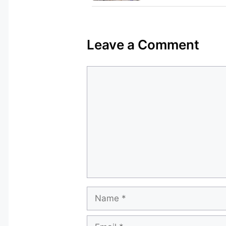
Leave a Comment
Comment
Name
Email