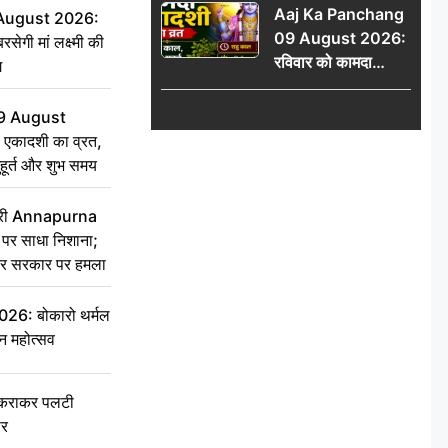
Aaj Ka Panchang
योग
 August 2026:
09 August 2026:
सेगी मां लक्ष्मी की
रविवार को कामदा
ग
एकादशी का व्रत, जानें
राहु काल, अभिजीत मुहूर्त
9 August
और शुभ समय
 एकादशी का व्रत,
ुहूर्त और शुभ समय
 मंत्री Annapurna
र साधा निशाना;
ेकर सरकार पर हमला
6: बोकारो थर्मल
वन महोत्सव
टकराकर पलटी
ार