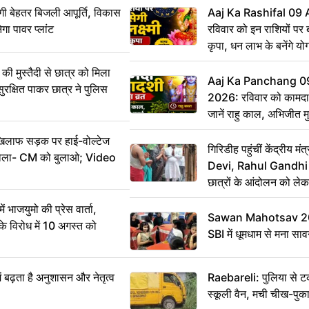
ी बेहतर बिजली आपूर्ति, विकास
Aaj Ka Rashifal 09
ेगा पावर प्लांट
रविवार को इन राशियों पर बर
कृपा, धन लाभ के बनेंगे यो
ी मुस्तैदी से छात्र को मिला
Aaj Ka Panchang 0
ुरक्षित पाकर छात्र ने पुलिस
2026: रविवार को कामदा
जानें राहु काल, अभिजीत म
िलाफ सड़क पर हाई-वोल्टेज
गिरिडीह पहुंचीं केंद्रीय
ख बोला- CM को बुलाओ; Video
Devi, Rahul Gandhi प
छात्रों के आंदोलन को ल
ं भाजयुमो की प्रेस वार्ता,
Sawan Mahotsav 202
विरोध में 10 अगस्त को
SBI में धूमधाम से मना सा
ं बढ़ता है अनुशासन और नेतृत्व
Raebareli: पुलिया से 
स्कूली वैन, मची चीख-पुक