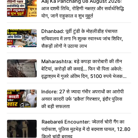
Aaj Ka Panchang 08 August 2026:
आज दशमी तिथि, रोहिणी नक्षत्र और सर्वार्थसिद्धि
योग, जानें राहुकाल व शुभ मुहूर्त
Dhanbad: पूर्वी टुंडी के मोहलीडीह पंचायत
सचिवालय में लगा निःशुल्क स्वास्थ्य जांच शिविर,
सैकड़ों लोगों ने उठाया लाभ
Maharashtra: बड़े कपड़ा कारोबारी की तीन
बेटियां, करोड़ों की कमाई… फिर भी पिता अकेले:
वृद्धाश्रम में गुजरे अंतिम दिन, 5100 रुपये भेजकर
कहा– अंतिम संस्कार कर दीजिए हम नहीं आ पाएंगे
Indore: 27 से ज्यादा गंभीर अपराधों का आरोपी
अनवर कादरी उर्फ ‘डकैत’ गिरफ्तार, इंदौर पुलिस
की बड़ी सफलता
Raebareli Encounter: ज्वेलर्स चोरी गैंग का
पर्दाफाश, पुलिस मुठभेड़ में दो बदमाश घायल, 12.80
किलो चांदी बरामद