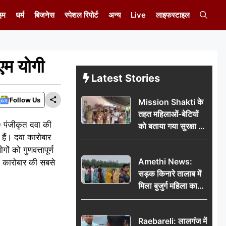
इम
धर्म
बिजनेस
स्पेशल रिपोर्ट
अन्य
Live
लाइफस्टाइल
एम योगी
Latest Stories
Follow Us
Mission Shakti के
तहत महिलाओं-बेटियों
10 पंजीकृत दवा की
को बताया गया सुरक्षा के
 हैं। दवा कारोबार
अधिकार
ं को गुणवत्तापूर्ण
Amethi News:
े कारोबार की सबसे
सड़क किनारे तालाब में
मिला बुजुर्ग महिला का
शव, संदिग्ध परिस्थितियों
में मौत से फैली सनसनी
Raebareli: लालगंज में