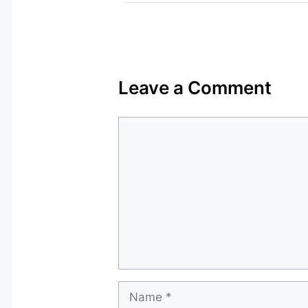
Leave a Comment
Comment
Name