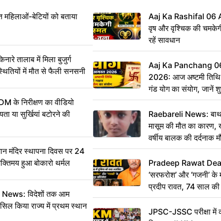
महिलाओं-बेटियों को बताया
Aaj Ka Rashifal 06
वृष और वृश्चिक की चमकेग
रहें सावधान
 तालाब में मिला बुजुर्ग
Aaj Ka Panchang 0
्थितियों में मौत से फैली सनसनी
2026: आज अष्टमी तिथि,
गंड योग का संयोग, जानें शुभ
और दिनभर का पंचांग
DM के निरीक्षण का वीडियो
ा या सुर्खियां बटोरने की
Raebareli News: बाथर
मासूम की मौत का कारण, 
वर्षीय बालक की दर्दनाक म
 मंदिर स्थापना दिवस पर 24
भक्तिमय हुआ बोकारो थर्मल
Pradeep Rawat Death: 
‘सरफरोश’ और ‘गजनी’ के 
प्रदीप रावत, 74 साल की उ
ws: विदेशों तक आम
कहा अलविदा
सिल किया राज्य में प्रथम स्थान
JPSC-JSSC परीक्षा में 