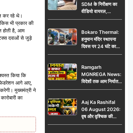
SDM के निरीक्षण का
वीडियो वायरल,
ित कर रहे थे।
प्रशासनिक सक्रियता
 किस भी प्रकार की
या सुर्खियां बटोरने की
त होती है, आम
Bokaro Thermal:
कवायद?
क्स दवाओं से जुड़े
हनुमान मंदिर स्थापना
दिवस पर 24 घंटे का
अखंड हरि कीर्तन,
भक्तिमय हुआ बोकारो
Ramgarh
थर्मल
MGNREGA News:
श्वस्त किया कि
विदेशों तक आम निर्यात
स फेडरेशन आगे आए,
का सफर, जिले ने
ेगी। मुख्यमंत्री ने
हासिल किया राज्य में
ा कारोबारी का
Aaj Ka Rashifal
प्रथम स्थान
06 August 2026:
वृष और वृश्चिक की
चमकेगी किस्मत, मेष-
तुला रहें सावधान