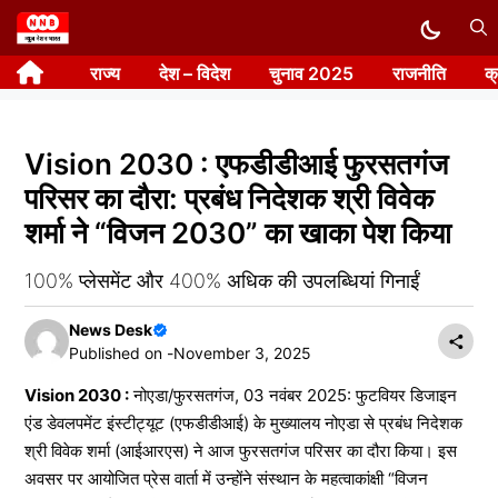
Skip
to
राज्य
देश – विदेश
चुनाव 2025
राजनीति
क
content
Vision 2030 : एफडीडीआई फुरसतगंज
परिसर का दौरा: प्रबंध निदेशक श्री विवेक
शर्मा ने “विजन 2030” का खाका पेश किया
100% प्लेसमेंट और 400% अधिक की उपलब्धियां गिनाईं
News Desk
Published on -
November 3, 2025
Vision 2030 :
नोएडा/फुरसतगंज, 03 नवंबर 2025: फुटवियर डिजाइन
एंड डेवलपमेंट इंस्टीट्यूट (एफडीडीआई) के मुख्यालय नोएडा से प्रबंध निदेशक
श्री विवेक शर्मा (आईआरएस) ने आज फुरसतगंज परिसर का दौरा किया। इस
अवसर पर आयोजित प्रेस वार्ता में उन्होंने संस्थान के महत्वाकांक्षी “विजन