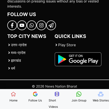
discussions on pressing issues without any bias or vested
interests.
FOLLOW US
TOP CITY NEWS
QUICK LINKS
उत्तर-प्रदेश
Play Store
मध्य-प्रदेश
झारखंड
धर्म
© 2026 News Nation Bharat
Home
|
About US
|
Contact Us
|
Policies
|
Terms and Conditions
Home
Follow Us
Short
Join Group
Web Stories
Videos