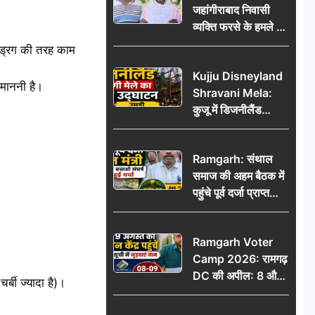
जहांगीराबाद निवासी
व्यक्ति फरसे के हमले में
घायल थाने में शिकायत
 ड्रग की तरह काम
पर दरोगा ने मांगे 10
Kujju Disneyland
हजार’, रकम न देने पर
माननी है।
Shravani Mela:
कार्रवाई ठंडी!
कुजू में डिजनीलैंड
श्रावणी मेले का भव्य
उद्घाटन, उमड़ी लोगों
Ramgarh: संथाल
की भीड़
समाज की अहम बैठक में
पहुंचे पूर्व दर्जा प्राप्त
मंत्री, मरांग बुरू बचाओ
संघर्ष पर हुई चर्चा
Ramgarh Voter
Camp 2026: रामगढ़
DC की अपील: 8 और
बी ज्यादा है)।
9 अगस्त को मतदान
केंद्र पहुंचें, मतदाता सूची