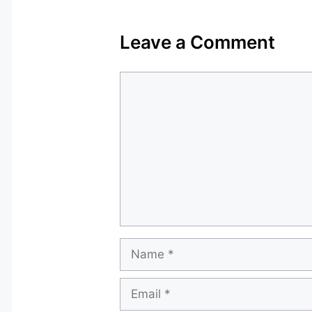
Leave a Comment
Comment
Name
Email