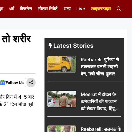
इम
धर्म
बिजनेस
स्पेशल रिपोर्ट
अन्य
Live
लाइफस्टाइल
 तो शरीर
Latest Stories
Raebareli: पुलिया से
टकराकर पलटी स्कूली
वैन, मची चीख-पुकार
Follow Us
Meerut में होटल के
और दिन में 4-5 बार
कर्मचारियों की पहचान
फ 21 दिन मीठा पूरी
को लेकर विवाद, हिंदू
सुरक्षा संगठन ने उठाए
सवाल; प्रशासन से जांच
Raebareli: डलमऊ के
की मांग