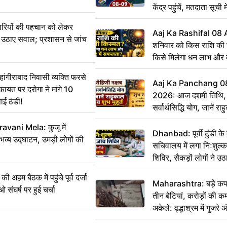
केंद्र पहुंचें, मतदाता सूची म
ारियों की पहचान को लेकर
Aaj Ka Rashifal 08
 ने उठाए सवाल; प्रशासन से जांच
शनिवार को किस राशि की 
किसे मिलेगा धन लाभ और
गीराबाद निवासी व्यक्ति फरसे
Aaj Ka Panchang 0
िकायत पर दरोगा ने मांगे 10
2026: आज दशमी तिथि, र
ाई ठंडी!
सर्वार्थसिद्धि योग, जानें राह
vani Mela: कुजू में
Dhanbad: पूर्वी टुंडी क
 भव्य उद्घाटन, उमड़ी लोगों की
सचिवालय में लगा निःशुल्क 
शिविर, सैकड़ों लोगों ने उ
म बैठक में पहुंचे पूर्व दर्जा
Maharashtra: बड़े कपड
ाओ संघर्ष पर हुई चर्चा
तीन बेटियां, करोड़ों की 
अकेले: वृद्धाश्रम में गुजर
रुपये भेजकर कहा– अंतिम 