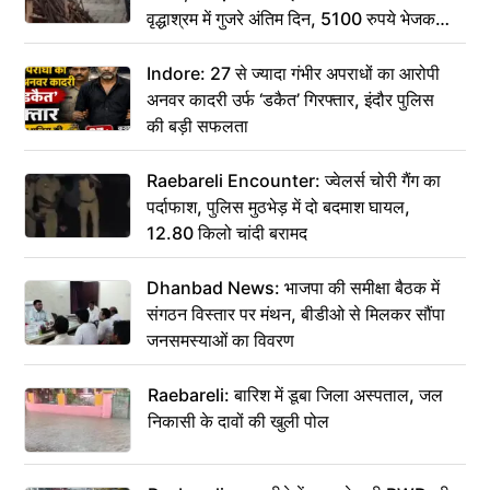
वृद्धाश्रम में गुजरे अंतिम दिन, 5100 रुपये भेजकर
कहा– अंतिम संस्कार कर दीजिए हम नहीं आ पाएंगे
Indore: 27 से ज्यादा गंभीर अपराधों का आरोपी
अनवर कादरी उर्फ ‘डकैत’ गिरफ्तार, इंदौर पुलिस
की बड़ी सफलता
Raebareli Encounter: ज्वेलर्स चोरी गैंग का
पर्दाफाश, पुलिस मुठभेड़ में दो बदमाश घायल,
12.80 किलो चांदी बरामद
Dhanbad News: भाजपा की समीक्षा बैठक में
संगठन विस्तार पर मंथन, बीडीओ से मिलकर सौंपा
जनसमस्याओं का विवरण
Raebareli: बारिश में डूबा जिला अस्पताल, जल
निकासी के दावों की खुली पोल