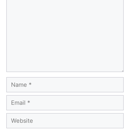
Name
Email
Website