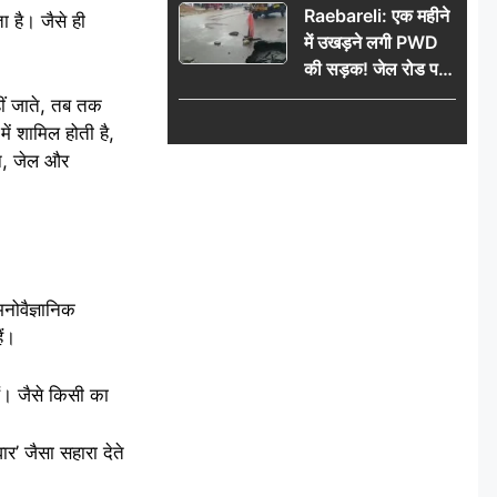
Raebareli: एक महीने
ा है। जैसे ही
में उखड़ने लगी PWD
की सड़क! जेल रोड पर
गड्ढे ने खोली निर्माण
हीं जाते, तब तक
गुणवत्ता की पोल, जांच
ें शामिल होती है,
की उठी मांग
शन, जेल और
ोवैज्ञानिक
ैं।
ैं। जैसे किसी का
ार’ जैसा सहारा देते