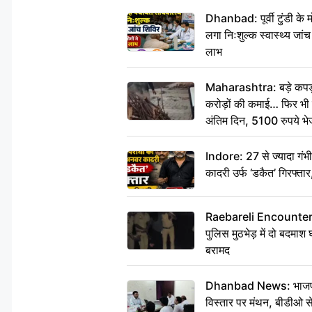
Dhanbad: पूर्वी टुंडी के
लगा निःशुल्क स्वास्थ्य जांच
लाभ
Maharashtra: बड़े कपड़ा 
करोड़ों की कमाई… फिर भी पित
अंतिम दिन, 5100 रुपये भ
दीजिए हम नहीं आ पाएंगे
Indore: 27 से ज्यादा गं
कादरी उर्फ ‘डकैत’ गिरफ्ता
Raebareli Encounter: ज्व
पुलिस मुठभेड़ में दो बदमा
बरामद
Dhanbad News: भाजपा की
विस्तार पर मंथन, बीडीओ 