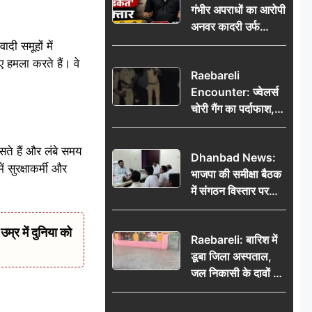
गंभीर अपराधों का आरोपी
भेजकर कहा– अंतिम
अनवर कादरी उर्फ
संस्कार कर दीजिए हम
‘डकैत’ गिरफ्तार, इंदौर
नहीं आ पाएंगे
ी समूहों में
पुलिस की बड़ी सफलता
 हमला करते हैं। वे
Raebareli
Encounter: ज्वेलर्स
चोरी गैंग का पर्दाफाश,
पुलिस मुठभेड़ में दो
बदमाश घायल, 12.80
ते हैं और लंबे समय
Dhanbad News:
किलो चांदी बरामद
 सुरक्षाकर्मी और
भाजपा की समीक्षा बैठक
में संगठन विस्तार पर
मंथन, बीडीओ से
मिलकर सौंपा
र में दुनिया को
Raebareli: बारिश में
जनसमस्याओं का विवरण
डूबा जिला अस्पताल,
जल निकासी के दावों की
खुली पोल