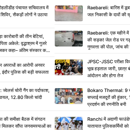
 मोहलीडीह पंचायत सचिवालय में
Raebareli: बारिश में डू
 शिविर, सैकड़ों लोगों ने उठाया
जल निकासी के दावों की ख
Raebareli: एक महीने म
कारोबारी की तीन बेटियां,
की सड़क! जेल रोड पर गड्ढ
ा अकेले: वृद्धाश्रम में गुजरे
गुणवत्ता की पोल, जांच की 
ेजकर कहा– अंतिम संस्कार कर
JPSC-JSSC परीक्षा विवा
भीर अपराधों का आरोपी अनवर
भूख हड़ताल जारी, छात्र बो
र, इंदौर पुलिस की बड़ी सफलता
आंदोलन और होगा तेज
ेलर्स चोरी गैंग का पर्दाफाश,
Bokaro Thermal: 9 सूत्
श घायल, 12.80 किलो चांदी
सप्लाई मजदूरों की हुंकार,
प्रदर्शन की रणनीति बनी
 समीक्षा बैठक में संगठन
Ranchi में अदाणी फाउंड
से मिलकर सौंपा जनसमस्याओं का
यातायात पुलिसकर्मियों क