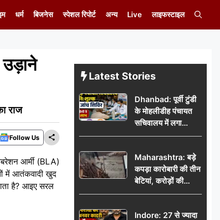
इम
धर्म
बिजनेस
स्पेशल रिपोर्ट
अन्य
Live
लाइफस्टाइल
ड़ाने
Latest Stories
Dhanbad: पूर्वी टुंडी
का राज
के मोहलीडीह पंचायत
सचिवालय में लगा
निःशुल्क स्वास्थ्य जांच
Follow Us
शिविर, सैकड़ों लोगों ने
Maharashtra: बड़े
उठाया लाभ
न लिबरेशन आर्मी (BLA)
कपड़ा कारोबारी की तीन
ों में आतंकवादी खुद
बेटियां, करोड़ों की
ो जाता है? आइए सरल
कमाई… फिर भी पिता
अकेले: वृद्धाश्रम में गुजरे
Indore: 27 से ज्यादा
अंतिम दिन, 5100 रुपये