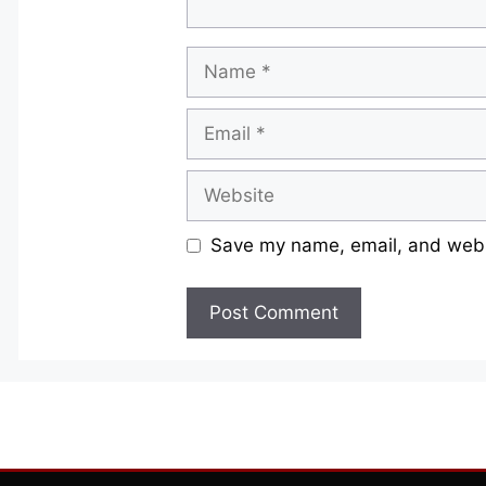
Name
Email
Website
Save my name, email, and websi