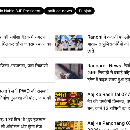
tin Nabin BJP President
political news
Punjab
 समीक्षा बैठक में संगठन
Ranchi में अदाणी फाउंड
से मिलकर सौंपा जनसमस्याओं का
यातायात पुलिसकर्मियों क
छाते
बा जिला अस्पताल, जल निकासी
Raebareli News: रेलवे 
GRP सिपाही ने बचाई मह
ट्रेन में चढ़ते समय हुआ 
CCTV में कैद
ं उखड़ने लगी PWD की सड़क!
Aaj Ka Rashifal 07
िर्माण गुणवत्ता की पोल, जांच की
मेष की चमकेगी किस्मत, व
धन, जानें 12 राशियों का 
: 13वें दिन भी भूख हड़ताल
Aaj Ka Panchang 0
ीं तो आंदोलन और होगा तेज