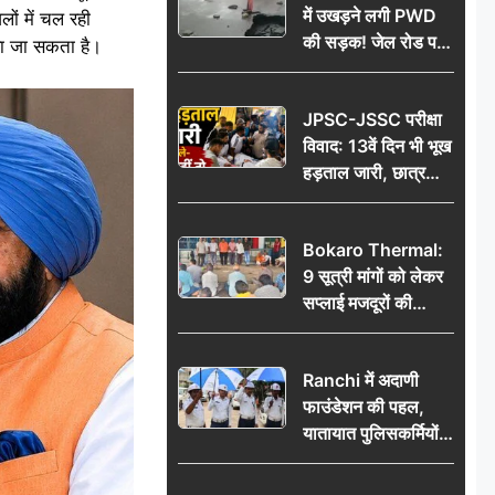
में उखड़ने लगी PWD
ों में चल रही
की सड़क! जेल रोड पर
या जा सकता है।
गड्ढे ने खोली निर्माण
गुणवत्ता की पोल, जांच
JPSC-JSSC परीक्षा
की उठी मांग
विवाद: 13वें दिन भी भूख
हड़ताल जारी, छात्र
बोले- जांच नहीं तो
आंदोलन और होगा तेज
Bokaro Thermal:
9 सूत्री मांगों को लेकर
सप्लाई मजदूरों की
हुंकार, 12 अगस्त के
प्रदर्शन की रणनीति बनी
Ranchi में अदाणी
फाउंडेशन की पहल,
यातायात पुलिसकर्मियों
को वितरित किए गए छाते