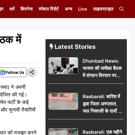
इम
धर्म
बिजनेस
स्पेशल रिपोर्ट
अन्य
Live
लाइफस्टाइल
ठक में
Latest Stories
Dhanbad News:
भाजपा की समीक्षा बैठक
Follow Us
में संगठन विस्तार पर
मंथन, बीडीओ से
भाजपा) ने अपनी
मिलकर सौंपा
 आयोजित की गई।
Raebareli: बारिश में
जनसमस्याओं का विवरण
मेत पार्टी के कई
डूबा जिला अस्पताल,
और चुनावी तैयारियों
जल निकासी के दावों की
खुली पोल
Raebareli: एक महीने
नाधार को मजबूत करने