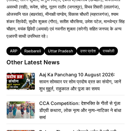
अवस्थी (राही), रूपेश, सोनू, नूतन राठौर (जगतपुर), विभव तिवारी (लालगंज),
ओजस्वनि पाल (बछरांवा), मीनाक्षी पाण्डेय, विकास चौधरी (महराजगंज), श्याम
शंकर त्रिवेदी, सुधीर शुक्ला (गौरा), सतीश चौरसिया, उमेश पटेल, मानवेन्द्र सिंह
चौहान, मयंक द्विवेदी (अमावां) एवं नवनीत शुक्ला (सरेनी) सहित जनपद के अन्य
एआरपी साथी उपस्थित रहे।
Tags
ARP
Raebareli
Uttar Pradesh
उत्तर प्रदेश
रायबरेली
Other Latest News
Aaj Ka Panchang 10 August 2026:
सावन सोमवार पर सोम प्रदोष व्रत का संयोग, जानें
शुभ मुहूर्त, राहुकाल और पूजा का समय
CCA Competition: देशभक्ति के गीतों से गूंजा
डीएवी कथारा, लोक नृत्य और नृत्य-नाटिका ने बांधा
समां