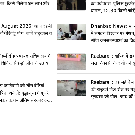
मत, किसे मिलेगा धन लाभ और
का पर्दाफाश, पुलिस मुठभेड़
घायल, 12.80 किलो चांद
 August 2026: आज दशमी
Dhanbad News: भाजपा 
वार्थसिद्धि योग, जानें राहुकाल व
में संगठन विस्तार पर मं
सौंपा जनसमस्याओं का वि
 मोहलीडीह पंचायत सचिवालय में
Raebareli: बारिश में डू
 शिविर, सैकड़ों लोगों ने उठाया
जल निकासी के दावों की ख
Raebareli: एक महीने म
कारोबारी की तीन बेटियां,
की सड़क! जेल रोड पर गड्ढ
ा अकेले: वृद्धाश्रम में गुजरे
गुणवत्ता की पोल, जांच की 
ेजकर कहा– अंतिम संस्कार कर