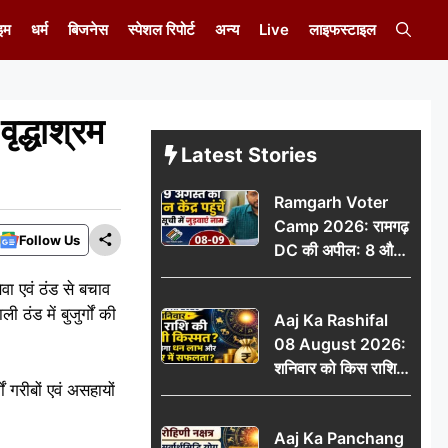
इम
धर्म
बिजनेस
स्पेशल रिपोर्ट
अन्य
Live
लाइफस्टाइल
द्धाश्रम
Latest Stories
Ramgarh Voter
Camp 2026: रामगढ़
Follow Us
DC की अपील: 8 और
9 अगस्त को मतदान
सेवा एवं ठंड से बचाव
केंद्र पहुंचें, मतदाता सूची
ठंड में बुजुर्गों की
Aaj Ka Rashifal
में जुड़वाएं नाम
08 August 2026:
शनिवार को किस राशि
ों गरीबों एवं असहायों
की चमकेगी किस्मत,
किसे मिलेगा धन लाभ
Aaj Ka Panchang
और करियर में सफलता?