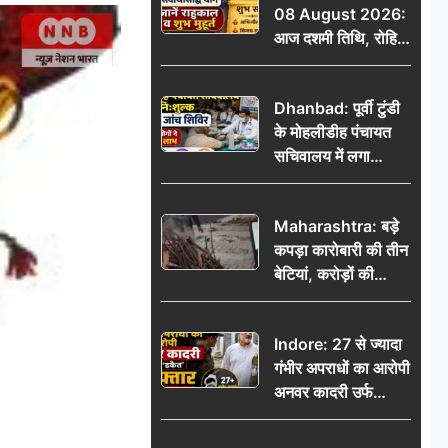
08 August 2026:
आज दशमी तिथि, रोहिणी
नक्षत्र और सर्वार्थसिद्धि
योग, जानें राहुकाल व
Dhanbad: पूर्वी टुंडी
शुभ मुहूर्त
के मोहलीडीह पंचायत
सचिवालय में लगा
निःशुल्क स्वास्थ्य जांच
शिविर, सैकड़ों लोगों ने
Maharashtra: बड़े
उठाया लाभ
कपड़ा कारोबारी की तीन
बेटियां, करोड़ों की
कमाई… फिर भी पिता
अकेले: वृद्धाश्रम में गुजरे
Indore: 27 से ज्यादा
अंतिम दिन, 5100 रुपये
गंभीर अपराधों का आरोपी
भेजकर कहा– अंतिम
अनवर कादरी उर्फ
संस्कार कर दीजिए हम
‘डकैत’ गिरफ्तार, इंदौर
नहीं आ पाएंगे
पुलिस की बड़ी सफलता