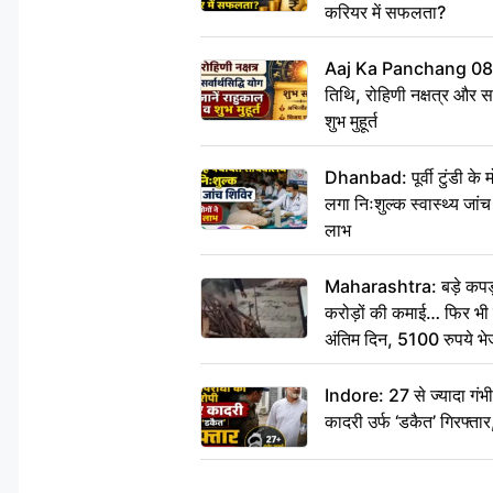
करियर में सफलता?
Aaj Ka Panchang 08
तिथि, रोहिणी नक्षत्र और सर्
शुभ मुहूर्त
Dhanbad: पूर्वी टुंडी के
लगा निःशुल्क स्वास्थ्य जांच
लाभ
Maharashtra: बड़े कपड़ा 
करोड़ों की कमाई… फिर भी पित
अंतिम दिन, 5100 रुपये भ
दीजिए हम नहीं आ पाएंगे
Indore: 27 से ज्यादा गं
कादरी उर्फ ‘डकैत’ गिरफ्ता