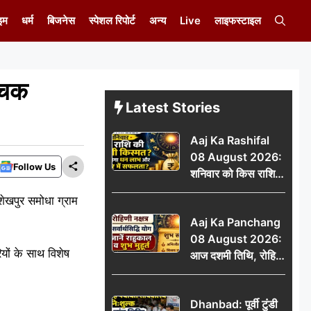
इम
धर्म
बिजनेस
स्पेशल रिपोर्ट
अन्य
Live
लाइफस्टाइल
औचक
Latest Stories
Aaj Ka Rashifal
08 August 2026:
Follow Us
शनिवार को किस राशि
की चमकेगी किस्मत,
ेखपुर समोधा ग्राम
किसे मिलेगा धन लाभ
Aaj Ka Panchang
और करियर में सफलता?
08 August 2026:
ियों के साथ विशेष
आज दशमी तिथि, रोहिणी
नक्षत्र और सर्वार्थसिद्धि
योग, जानें राहुकाल व
Dhanbad: पूर्वी टुंडी
शुभ मुहूर्त