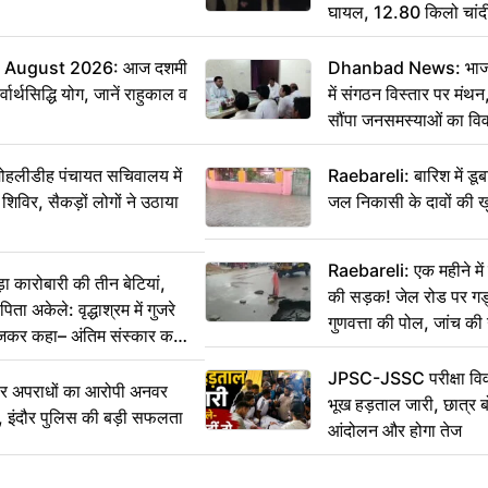
घायल, 12.80 किलो चांद
 August 2026: आज दशमी
Dhanbad News: भाजपा 
वार्थसिद्धि योग, जानें राहुकाल व
में संगठन विस्तार पर मं
सौंपा जनसमस्याओं का वि
 मोहलीडीह पंचायत सचिवालय में
Raebareli: बारिश में डू
 शिविर, सैकड़ों लोगों ने उठाया
जल निकासी के दावों की ख
Raebareli: एक महीने म
कारोबारी की तीन बेटियां,
की सड़क! जेल रोड पर गड्ढ
ा अकेले: वृद्धाश्रम में गुजरे
गुणवत्ता की पोल, जांच की 
ेजकर कहा– अंतिम संस्कार कर
JPSC-JSSC परीक्षा विवा
भीर अपराधों का आरोपी अनवर
भूख हड़ताल जारी, छात्र बो
र, इंदौर पुलिस की बड़ी सफलता
आंदोलन और होगा तेज