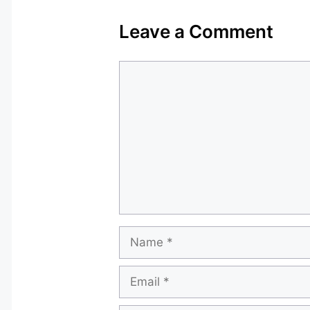
Leave a Comment
Comment
Name
Email