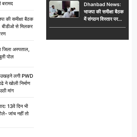
ी बरामद
Dhanbad News:
किलो चांदी बरामद
भाजपा की समीक्षा बैठक
में संगठन विस्तार पर
की समीक्षा बैठक
मंथन, बीडीओ से
थन, बीडीओ से मिलकर
मिलकर सौंपा
वरण
जनसमस्याओं का विवरण
बा जिला अस्पताल,
ुली पोल
ें उखड़ने लगी PWD
े ने खोली निर्माण
उठी मांग
द: 13वें दिन भी
ले- जांच नहीं तो