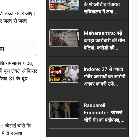
के मोहलीडीह पंचायत
सचिवालय में लगा
र SDM सख्त नजर आए।
निःशुल्क स्वास्थ्य जांच
ुए जल्द से जल्द
शिविर, सैकड़ों लोगों ने
Maharashtra: बड़े
उठाया लाभ
कपड़ा कारोबारी की तीन
बेटियां, करोड़ों की
ाभ
कमाई… फिर भी पिता
अकेले: वृद्धाश्रम में गुजरे
निधि रामसागर यादव,
Indore: 27 से ज्यादा
अंतिम दिन, 5100 रुपये
4 की बूथ लेवल ऑफिसर
गंभीर अपराधों का आरोपी
भेजकर कहा– अंतिम
ख्या 31 के बूथ
अनवर कादरी उर्फ
संस्कार कर दीजिए हम
‘डकैत’ गिरफ्तार, इंदौर
नहीं आ पाएंगे
पुलिस की बड़ी सफलता
Raebareli
Encounter: ज्वेलर्स
चोरी गैंग का पर्दाफाश,
वेलर्स चोरी गैंग
पुलिस मुठभेड़ में दो
 में दो बदमाश
बदमाश घायल, 12.80