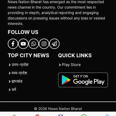
News Nation Bharat has emerged as the most respected
news channel in the country. Our commitment lies in
providing in-depth, analytical reporting and engaging
discussions on pressing issues without any bias or vested
interests.
FOLLOW US
TOP CITY NEWS
QUICK LINKS
उत्तर-प्रदेश
Play Store
मध्य-प्रदेश
झारखंड
धर्म
© 2026 News Nation Bharat
Home
|
About US
|
Contact Us
|
Policies
|
Terms and Conditions