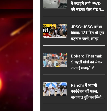
में उखड़ने लगी PWD
की सड़क! जेल रोड पर
गड्ढे ने खोली निर्माण
गुणवत्ता की पोल, जांच
JPSC-JSSC परीक्षा
की उठी मांग
विवाद: 13वें दिन भी भूख
हड़ताल जारी, छात्र
बोले- जांच नहीं तो
आंदोलन और होगा तेज
Bokaro Thermal:
9 सूत्री मांगों को लेकर
सप्लाई मजदूरों की
हुंकार, 12 अगस्त के
प्रदर्शन की रणनीति बनी
Ranchi में अदाणी
फाउंडेशन की पहल,
यातायात पुलिसकर्मियों
को वितरित किए गए छाते