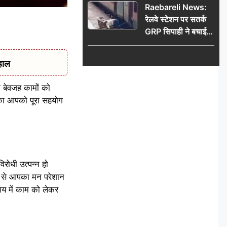
Raebareli News:
रेलवे स्टेशन पर सतर्क
GRP सिपाही ने बचाई
महिला की जान, चलती
ट्रेन में चढ़ते समय हुआ
हाल
हादसा टला; घटना
CCTV में कैद
 बेवजह कामों को
ं का आपको पूरा सहयोग
रोधी उत्पन्न हो
ने से आपका मन परेशान
य में काम को लेकर