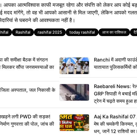
 आपका आत्मविश्वास काफी मजबूत रहेगा और संपत्ति को लेकर आप कोई बड़ा 
ोई मदद मांगेंगे, तो वह भी आपको आसानी से मिल जाएगी, लेकिन आपको गलत
्मेदारियां से घबराने की आवश्यकता नहीं है।
hifal
Rashifal
rashifal 2025
today rashifal
आज का राशिफल
द
 समीक्षा बैठक में संगठन
Ranchi में अदाणी फाउं
से मिलकर सौंपा जनसमस्याओं का
यातायात पुलिसकर्मियों क
Raebareli News: रेलवे
बा जिला अस्पताल, जल निकासी के
GRP सिपाही ने बचाई म
ट्रेन में चढ़ते समय हुआ
CCTV में कैद
ं उखड़ने लगी PWD की सड़क!
Aaj Ka Rashifal 0
िर्माण गुणवत्ता की पोल, जांच की
मेष की चमकेगी किस्मत, 
धन, जानें 12 राशियों का