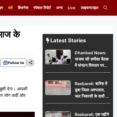
इम
धर्म
बिजनेस
स्पेशल रिपोर्ट
अन्य
Live
लाइफस्टाइल
 आज के
Latest Stories
Dhanbad News:
भाजपा की समीक्षा बैठक
Follow Us
में संगठन विस्तार पर
मंथन, बीडीओ से
मिलकर सौंपा
Raebareli: बारिश में
जनसमस्याओं का विवरण
खुशी देगा। आपकी
डूबा जिला अस्पताल,
यरत लोग कहीं और
जल निकासी के दावों की
खुली पोल
Raebareli: एक महीने