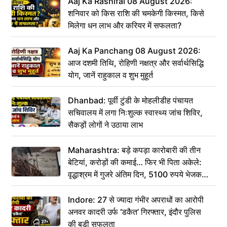
Aaj Ka Rashifal 08 August 2026:
शनिवार को किस राशि की चमकेगी किस्मत, किसे
मिलेगा धन लाभ और करियर में सफलता?
Aaj Ka Panchang 08 August 2026:
आज दशमी तिथि, रोहिणी नक्षत्र और सर्वार्थसिद्धि
योग, जानें राहुकाल व शुभ मुहूर्त
Dhanbad: पूर्वी टुंडी के मोहलीडीह पंचायत
सचिवालय में लगा निःशुल्क स्वास्थ्य जांच शिविर,
सैकड़ों लोगों ने उठाया लाभ
Maharashtra: बड़े कपड़ा कारोबारी की तीन
बेटियां, करोड़ों की कमाई… फिर भी पिता अकेले:
वृद्धाश्रम में गुजरे अंतिम दिन, 5100 रुपये भेजकर
कहा– अंतिम संस्कार कर दीजिए हम नहीं आ पाएंगे
Indore: 27 से ज्यादा गंभीर अपराधों का आरोपी
अनवर कादरी उर्फ ‘डकैत’ गिरफ्तार, इंदौर पुलिस
की बड़ी सफलता