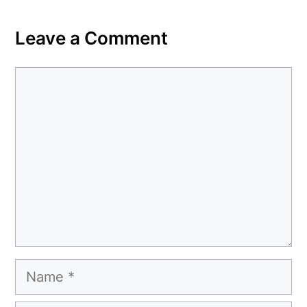
Leave a Comment
Comment
Name