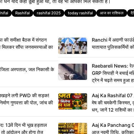
का धन यदि कहीं डूबा हुआ था, तो वह भी आपको मिल सकता है।
hifal
Rashifal
rashifal 2025
today rashifal
आज का राशिफल
द
 समीक्षा बैठक में संगठन
Ranchi में अदाणी फाउं
से मिलकर सौंपा जनसमस्याओं का
यातायात पुलिसकर्मियों क
Raebareli News: रेलवे
बा जिला अस्पताल, जल निकासी के
GRP सिपाही ने बचाई म
ट्रेन में चढ़ते समय हुआ
CCTV में कैद
ं उखड़ने लगी PWD की सड़क!
Aaj Ka Rashifal 0
िर्माण गुणवत्ता की पोल, जांच की
मेष की चमकेगी किस्मत, 
धन, जानें 12 राशियों का
: 13वें दिन भी भूख हड़ताल
Aaj Ka Panchang 
ीं तो आंदोलन और होगा तेज
आज नवमी तिथि, कृतिका नक