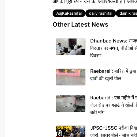
आपको पूरा ध्यान देने की आवश्यकता है। आप
Tags
AajKaRashifal
daily rashifal
dainik ras
Other Latest News
Dhanbad News: भाजपा की
विस्तार पर मंथन, बीडीओ 
विवरण
Raebareli: बारिश में डू
दावों की खुली पोल
Raebareli: एक महीने मे
जेल रोड पर गड्ढे ने खोली न
उठी मांग
JPSC-JSSC परीक्षा विवाद
जारी, छात्र बोले- जांच नह