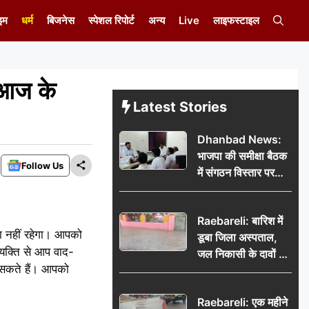
इम
धर्म
बिजनेस
स्पेशल रिपोर्ट
अन्य
Live
लाइफस्टाइल
 आज के
Latest Stories
Dhanbad News:
भाजपा की समीक्षा बैठक
Follow Us
में संगठन विस्तार पर
मंथन, बीडीओ से
मिलकर सौंपा
Raebareli: बारिश में
जनसमस्याओं का विवरण
ा नहीं रहेगा। आपको
डूबा जिला अस्पताल,
्यक्ति से आप वाद-
जल निकासी के दावों की
ा सकते हैं। आपको
खुली पोल
Raebareli: एक महीने