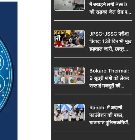
में उखड़ने लगी PWD
की सड़क! जेल रोड पर
गड्ढे ने खोली निर्माण
गुणवत्ता की पोल, जांच
JPSC-JSSC परीक्षा
की उठी मांग
विवाद: 13वें दिन भी भूख
हड़ताल जारी, छात्र
बोले- जांच नहीं तो
आंदोलन और होगा तेज
Bokaro Thermal:
9 सूत्री मांगों को लेकर
सप्लाई मजदूरों की
हुंकार, 12 अगस्त के
प्रदर्शन की रणनीति बनी
Ranchi में अदाणी
फाउंडेशन की पहल,
यातायात पुलिसकर्मियों
को वितरित किए गए छाते