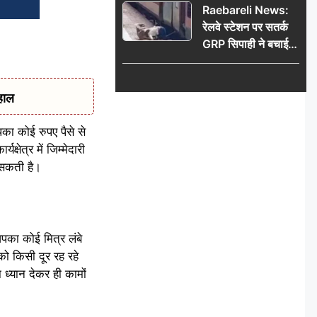
Raebareli News:
रेलवे स्टेशन पर सतर्क
GRP सिपाही ने बचाई
महिला की जान, चलती
ट्रेन में चढ़ते समय हुआ
हादसा टला; घटना
हाल
CCTV में कैद
का कोई रुपए पैसे से
्षेत्र में जिम्मेदारी
 सकती है।
पका कोई मित्र लंबे
 किसी दूर रह रहे
ध्यान देकर ही कामों