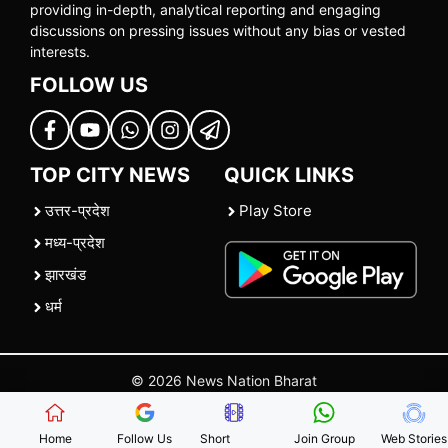
providing in-depth, analytical reporting and engaging
discussions on pressing issues without any bias or vested
interests.
FOLLOW US
TOP CITY NEWS
QUICK LINKS
उत्तर-प्रदेश
Play Store
मध्य-प्रदेश
झारखंड
धर्म
© 2026 News Nation Bharat
Home
|
About US
|
Contact Us
|
Policies
|
Terms and Conditions
Home
Follow Us
Short
Join Group
Web Stories