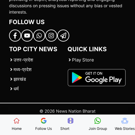
discussions on pressing issues without any bias or vested
interests.
FOLLOW US
TOP CITY NEWS
QUICK LINKS
उत्तर-प्रदेश
Play Store
मध्य-प्रदेश
झारखंड
धर्म
© 2026 News Nation Bharat
Home
|
About US
|
Contact Us
|
Policies
|
Terms and Conditions
Home
Follow Us
Short
Join Group
Web Stories