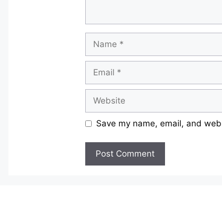
Name
Email
Website
Save my name, email, and websi