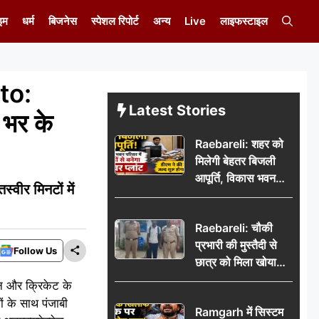
इम
धर्म
बिजनेस
स्पेशल रिपोर्ट
अन्य
Live
लाइफस्टाइल
to:
Latest Stories
 भर के
Raebareli: शहर को
मिलेगी बेहतर बिजली
आपूर्ति, विकास भवन
र मिनटों में
परिसर में करोड़ों से
बनेगा पावर प्लांट
Raebareli: चौकी
प्रभारी की मुस्तैदी से
Follow Us
छात्र को मिला खोया
बैग, जरूरी दस्तावेज
न और क्रिकेट के
सुरक्षित पाकर छात्र ने
ों के साथ पंजाबी
Ramgarh में सिस्टम
पुलिस टीम का जताया