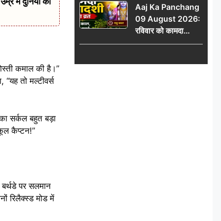
र में दुनिया को
Aaj Ka Panchang
योग
09 August 2026:
रविवार को कामदा
एकादशी का व्रत, जानें
राहु काल, अभिजीत मुहूर्त
और शुभ समय
दोस्ती कमाल की है।”
, “यह तो मल्टीवर्स
का सर्कल बहुत बड़ा
ूल कैप्टन!”
 बर्थडे पर सलमान
ं रिलैक्स्ड मोड में