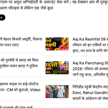
ाग्राम पर अतुल अग्निहोत्री के अकाउंट चेक करें। यह देखकर आप भी मुस्कु
 – अलग फील्ड्स से लेकिन एक जैसे कूल
to
ी बेहतर बिजली आपूर्ति, विकास
Aaj Ka Rashifal 09
ेगा पावर प्लांट
रविवार को इन राशियों पर बर
कृपा, धन लाभ के बनेंगे यो
ी मुस्तैदी से छात्र को मिला
Aaj Ka Panchang 0
ुरक्षित पाकर छात्र ने पुलिस
2026: रविवार को कामदा
जानें राहु काल, अभिजीत म
िलाफ सड़क पर हाई-वोल्टेज
गिरिडीह पहुंचीं केंद्रीय
ख बोला- CM को बुलाओ; Video
Devi, Rahul Gandhi प
छात्रों के आंदोलन को ल
ं भाजयुमो की प्रेस वार्ता,