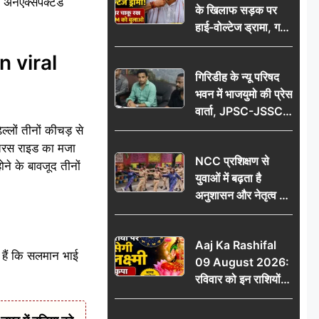
स अनएक्सपेक्टेड
के खिलाफ सड़क पर
आभार
हाई-वोल्टेज ड्रामा, गर्दन
पर चाकू रख बोला- CM
n viral
को बुलाओ; Video
गिरिडीह के न्यू परिषद
वायरल
भवन में भाजयुमो की प्रेस
वार्ता, JPSC-JSSC
पेपर लीक के विरोध में
्लों तीनों कीचड़ से
10 अगस्त को
ेंचरस राइड का मजा
NCC प्रशिक्षण से
विधानसभा घेराव का
ोने के बावजूद तीनों
युवाओं में बढ़ता है
ऐलान
अनुशासन और नेतृत्व का
गुण: डॉ. जी.एन. खान
Aaj Ka Rashifal
 हैं कि सलमान भाई
09 August 2026:
रविवार को इन राशियों
पर बरसेगी मां लक्ष्मी की
कृपा, धन लाभ के बनेंगे