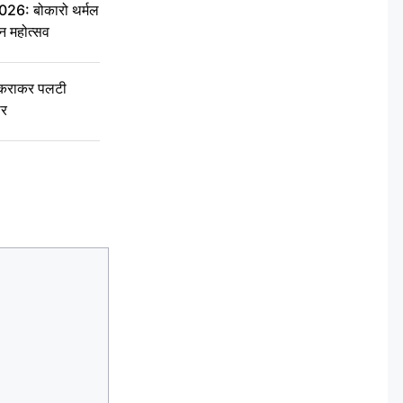
6: बोकारो थर्मल
वन महोत्सव
टकराकर पलटी
ार