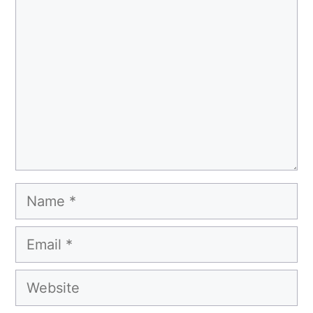
Name
Email
Website