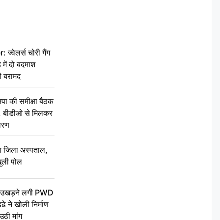
वेलर्स चोरी गैंग
 में दो बदमाश
ी बरामद
की समीक्षा बैठक
थन, बीडीओ से मिलकर
वरण
बा जिला अस्पताल,
ुली पोल
ें उखड़ने लगी PWD
े ने खोली निर्माण
उठी मांग