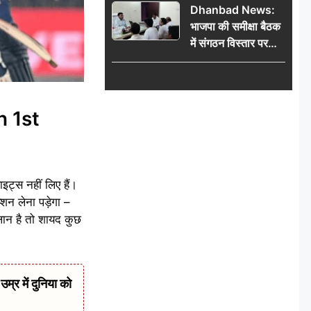
Dhanbad News:
किलो चांदी बरामद
भाजपा की समीक्षा बैठक
में संगठन विस्तार पर
मंथन, बीडीओ से
मिलकर सौंपा
जनसमस्याओं का विवरण
an 1st
इट्स नहीं लिए हैं।
न लेना पड़ेगा –
लान है तो शायद कुछ
र में दुनिया को