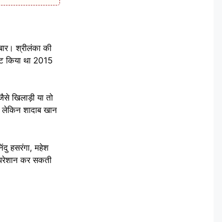
बार। श्रीलंका की
ोस्ट किया था 2015
ैसे खिलाड़ी या तो
क। लेकिन शादाब खान
ंदु हसरंगा, महेश
 को परेशान कर सकती