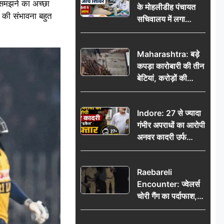
ो समझने का अच्छा
के मोहलीडीह पंचायत
श की संभावना बहुत
सचिवालय में लगा
निःशुल्क स्वास्थ्य जांच
शिविर, सैकड़ों लोगों ने
Maharashtra: बड़े
उठाया लाभ
कपड़ा कारोबारी की तीन
बेटियां, करोड़ों की
कमाई… फिर भी पिता
अकेले: वृद्धाश्रम में गुजरे
Indore: 27 से ज्यादा
अंतिम दिन, 5100 रुपये
गंभीर अपराधों का आरोपी
भेजकर कहा– अंतिम
अनवर कादरी उर्फ
संस्कार कर दीजिए हम
‘डकैत’ गिरफ्तार, इंदौर
नहीं आ पाएंगे
पुलिस की बड़ी सफलता
Raebareli
Encounter: ज्वेलर्स
चोरी गैंग का पर्दाफाश,
पुलिस मुठभेड़ में दो
बदमाश घायल, 12.80