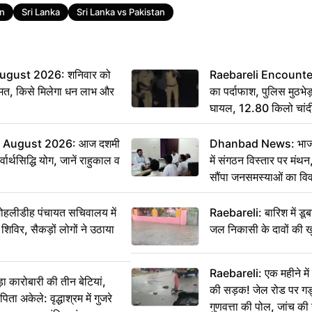
an
Sri Lanka
Sri Lanka vs Pakistan
ugust 2026: शनिवार को
Raebareli Encounter: ज्
मत, किसे मिलेगा धन लाभ और
का पर्दाफाश, पुलिस मुठभेड़
घायल, 12.80 किलो चांद
 August 2026: आज दशमी
Dhanbad News: भाजपा 
वार्थसिद्धि योग, जानें राहुकाल व
में संगठन विस्तार पर मं
सौंपा जनसमस्याओं का वि
 मोहलीडीह पंचायत सचिवालय में
Raebareli: बारिश में डू
 शिविर, सैकड़ों लोगों ने उठाया
जल निकासी के दावों की ख
Raebareli: एक महीने म
कारोबारी की तीन बेटियां,
की सड़क! जेल रोड पर गड्ढ
ा अकेले: वृद्धाश्रम में गुजरे
गुणवत्ता की पोल, जांच की 