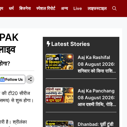
इम
धर्म
बिजनेस
स्पेशल रिपोर्ट
अन्य
Live
लाइफस्टाइल
 PAK
Latest Stories
 लाइव
Aaj Ka Rashifal
होगा?
08 August 2026:
शनिवार को किस राशि
की चमकेगी किस्मत,
Follow Us
किसे मिलेगा धन लाभ
Aaj Ka Panchang
और करियर में सफलता?
ं की टी20 सीरीज
08 August 2026:
 समय) से शुरू होगा।
आज दशमी तिथि, रोहिणी
नक्षत्र और सर्वार्थसिद्धि
योग, जानें राहुकाल व
ारी है। श्रीलंका
Dhanbad: पूर्वी टुंडी
शुभ मुहूर्त