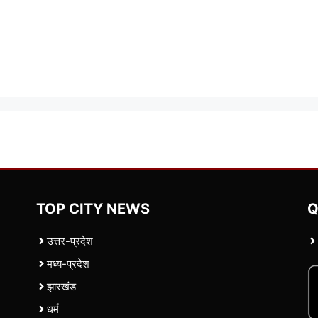
TOP CITY NEWS
Q
उत्तर-प्रदेश
मध्य-प्रदेश
झारखंड
धर्म