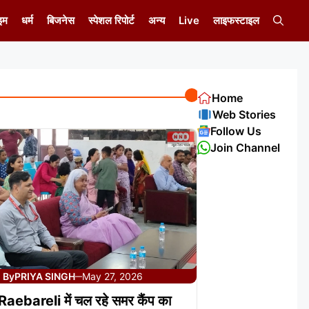
इम
धर्म
बिजनेस
स्पेशल रिपोर्ट
अन्य
Live
लाइफस्टाइल
Home
Web Stories
Follow Us
Join Channel
By
PRIYA SINGH
May 27, 2026
—
aebareli में चल रहे समर कैंप का