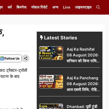
इम
धर्म
बिजनेस
स्पेशल रिपोर्ट
अन्य
Live
लाइफस्टाइल
क,
Latest Stories
Aaj Ka Rashifal
08 August 2026:
Follow Us
शनिवार को किस राशि
की चमकेगी किस्मत,
कट ट्रैक्टर-ट्रॉली
किसे मिलेगा धन लाभ
 घटना के बाद
Aaj Ka Panchang
और करियर में सफलता?
08 August 2026:
आज दशमी तिथि, रोहिणी
नक्षत्र और सर्वार्थसिद्धि
योग, जानें राहुकाल व
Dhanbad: पूर्वी टुंडी
शुभ मुहूर्त