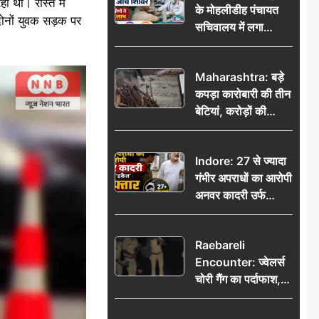
 था। रास्ते में
के मोहलीडीह पंचायत
दोनों युवक सड़क पर
सचिवालय में लगा
निःशुल्क स्वास्थ्य जांच
शिविर, सैकड़ों लोगों ने
Maharashtra: बड़े
उठाया लाभ
कपड़ा कारोबारी की तीन
बेटियां, करोड़ों की
कमाई… फिर भी पिता
अकेले: वृद्धाश्रम में गुजरे
Indore: 27 से ज्यादा
अंतिम दिन, 5100 रुपये
गंभीर अपराधों का आरोपी
भेजकर कहा– अंतिम
अनवर कादरी उर्फ
संस्कार कर दीजिए हम
‘डकैत’ गिरफ्तार, इंदौर
नहीं आ पाएंगे
पुलिस की बड़ी सफलता
Raebareli
Encounter: ज्वेलर्स
चोरी गैंग का पर्दाफाश,
पुलिस मुठभेड़ में दो
बदमाश घायल, 12.80