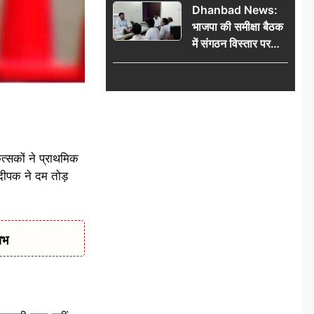
Dhanbad News:
किलो चांदी बरामद
भाजपा की समीक्षा बैठक
में संगठन विस्तार पर
मंथन, बीडीओ से
मिलकर सौंपा
जनसमस्याओं का विवरण
त्सकों ने प्राथमिक
दीपक ने दम तोड़
ाभ