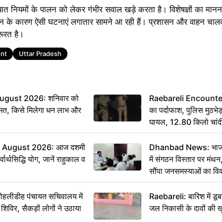
त नियमों के पालन को लेकर गंभीर सवाल खड़े करता है। विशेषज्ञों का मानना
न के कारण ऐसी घटनाएं लगातार सामने आ रही हैं। प्रशासन और वाहन चालक
रूरत है।
ent
Uttar Pradesh
ugust 2026: शनिवार को
Raebareli Encounter: ज्
मत, किसे मिलेगा धन लाभ और
का पर्दाफाश, पुलिस मुठभेड़
घायल, 12.80 किलो चांद
 August 2026: आज दशमी
Dhanbad News: भाजपा 
वार्थसिद्धि योग, जानें राहुकाल व
में संगठन विस्तार पर मं
सौंपा जनसमस्याओं का वि
 मोहलीडीह पंचायत सचिवालय में
Raebareli: बारिश में डू
 शिविर, सैकड़ों लोगों ने उठाया
जल निकासी के दावों की ख