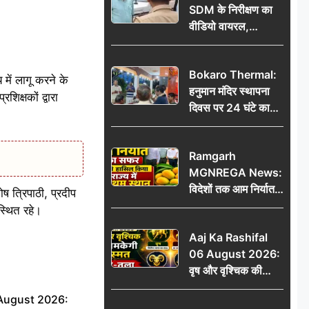
SDM के निरीक्षण का
वीडियो वायरल,
प्रशासनिक सक्रियता
या सुर्खियां बटोरने की
Bokaro Thermal:
कवायद?
 में लागू करने के
हनुमान मंदिर स्थापना
शिक्षकों द्वारा
दिवस पर 24 घंटे का
अखंड हरि कीर्तन,
भक्तिमय हुआ बोकारो
Ramgarh
थर्मल
MGNREGA News:
विदेशों तक आम निर्यात
ष त्रिपाठी, प्रदीप
का सफर, जिले ने
पस्थित रहे।
हासिल किया राज्य में
Aaj Ka Rashifal
प्रथम स्थान
06 August 2026:
वृष और वृश्चिक की
चमकेगी किस्मत, मेष-
 August 2026:
तुला रहें सावधान