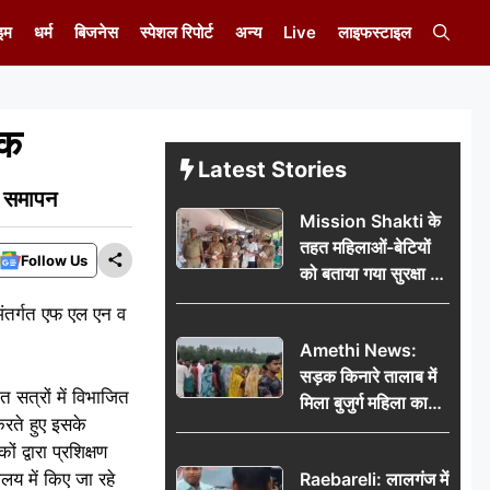
इम
धर्म
बिजनेस
स्पेशल रिपोर्ट
अन्य
Live
लाइफस्टाइल
षक
Latest Stories
आ समापन
Mission Shakti के
तहत महिलाओं-बेटियों
Follow Us
को बताया गया सुरक्षा के
अधिकार
 अंतर्गत एफ एल एन व
Amethi News:
सड़क किनारे तालाब में
त सत्रों में विभाजित
मिला बुजुर्ग महिला का
करते हुए इसके
शव, संदिग्ध परिस्थितियों
 द्वारा प्रशिक्षण
में मौत से फैली सनसनी
ालय में किए जा रहे
Raebareli: लालगंज में