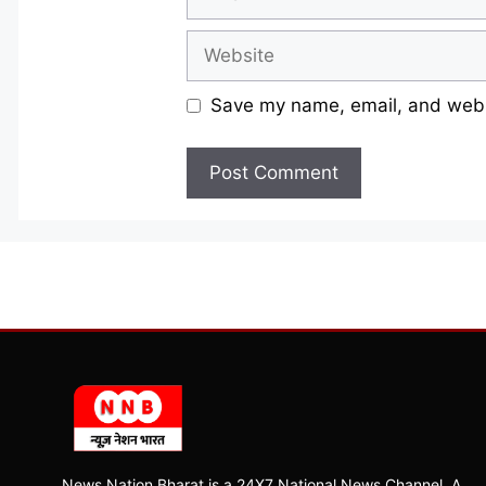
Website
Save my name, email, and websi
News Nation Bharat is a 24X7 National News Channel, A