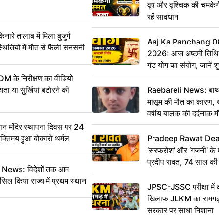
वृष और वृश्चिक की चमकेग
रहें सावधान
 तालाब में मिला बुजुर्ग
Aaj Ka Panchang 0
्थितियों में मौत से फैली सनसनी
2026: आज अष्टमी तिथि,
गंड योग का संयोग, जानें शुभ
और दिनभर का पंचांग
DM के निरीक्षण का वीडियो
ा या सुर्खियां बटोरने की
Raebareli News: बाथर
मासूम की मौत का कारण, 
वर्षीय बालक की दर्दनाक म
 मंदिर स्थापना दिवस पर 24
भक्तिमय हुआ बोकारो थर्मल
Pradeep Rawat Death: 
‘सरफरोश’ और ‘गजनी’ के 
प्रदीप रावत, 74 साल की उ
ws: विदेशों तक आम
कहा अलविदा
सिल किया राज्य में प्रथम स्थान
JPSC-JSSC परीक्षा में 
खिलाफ JLKM का रामगढ़ म
सरकार पर साधा निशाना