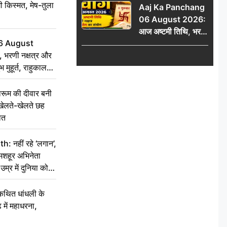
ी किस्मत, मेष-तुला
Aaj Ka Panchang
06 August 2026:
आज अष्टमी तिथि, भरणी
6 August
नक्षत्र और गंड योग का
 भरणी नक्षत्र और
संयोग, जानें शुभ मुहूर्त,
 मुहूर्त, राहुकाल
राहुकाल और दिनभर का
पंचांग
ूम की दीवार बनी
खेलते-खेलते छह
ौत
नहीं रहे ‘लगान’,
मशहूर अभिनेता
म्र में दुनिया को
कथित धांधली के
ें महाधरना,