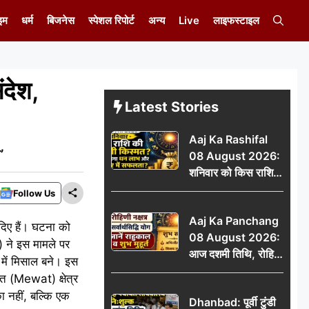
इम
धर्म
बिजनेस
स्पेशल रिपोर्ट
अन्य
Live
लाइफस्टाइल
देश,
Latest Stories
Aaj Ka Rashifal
’
08 August 2026:
शनिवार को किस राशि
की चमकेगी किस्मत,
Follow Us
किसे मिलेगा धन लाभ
Aaj Ka Panchang
और करियर में सफलता?
 दिए हैं। घटना को
08 August 2026:
 ने इस मामले पर
आज दशमी तिथि, रोहिणी
 में मिसाल बने। इस
नक्षत्र और सर्वार्थसिद्धि
ात (Mewat) क्षेत्र
योग, जानें राहुकाल व
ा नहीं, बल्कि एक
Dhanbad: पूर्वी टुंडी
शुभ मुहूर्त