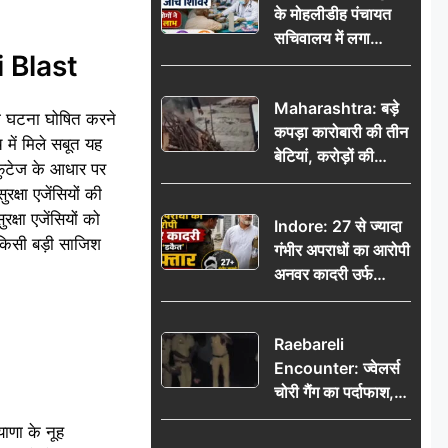
के मोहलीडीह पंचायत
सचिवालय में लगा
i Blast
निःशुल्क स्वास्थ्य जांच
शिविर, सैकड़ों लोगों ने
Maharashtra: बड़े
उठाया लाभ
ंकी घटना घोषित करने
कपड़ा कारोबारी की तीन
में मिले सबूत यह
बेटियां, करोड़ों की
 फुटेज के आधार पर
कमाई… फिर भी पिता
क्षा एजेंसियों की
अकेले: वृद्धाश्रम में गुजरे
क्षा एजेंसियों को
Indore: 27 से ज्यादा
अंतिम दिन, 5100 रुपये
 किसी बड़ी साजिश
गंभीर अपराधों का आरोपी
भेजकर कहा– अंतिम
अनवर कादरी उर्फ
संस्कार कर दीजिए हम
‘डकैत’ गिरफ्तार, इंदौर
नहीं आ पाएंगे
पुलिस की बड़ी सफलता
Raebareli
Encounter: ज्वेलर्स
चोरी गैंग का पर्दाफाश,
पुलिस मुठभेड़ में दो
ाणा के नूह
बदमाश घायल, 12.80