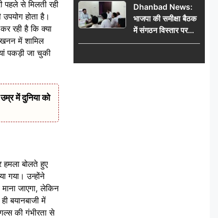
 पहले से मिलती रही
Dhanbad News:
किलो चांदी बरामद
भी उपयोग होता है।
भाजपा की समीक्षा बैठक
र रही है कि क्या
में संगठन विस्तार पर
 खनन में शामिल
मंथन, बीडीओ से
ियां पकड़ी जा चुकी
मिलकर सौंपा
जनसमस्याओं का विवरण
र में दुनिया को
र हमला बोलते हुए
ा गया। उन्होंने
 माना जाएगा, लेकिन
ही बयानबाजी में
गल्स की गंभीरता से