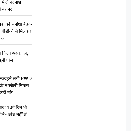
 में दो बदमाश
ी बरामद
की समीक्षा बैठक
थन, बीडीओ से मिलकर
वरण
बा जिला अस्पताल,
ुली पोल
ें उखड़ने लगी PWD
े ने खोली निर्माण
उठी मांग
द: 13वें दिन भी
ले- जांच नहीं तो