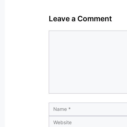
Leave a Comment
Comment
Name