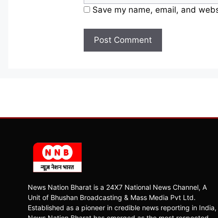
Save my name, email, and websit
News Nation Bharat is a 24X7 National News Channel, A
Unit of Bhushan Broadcasting & Mass Media Pvt Ltd.
Established as a pioneer in credible news reporting in India,
News Nation Bharat has emerged as the most respected