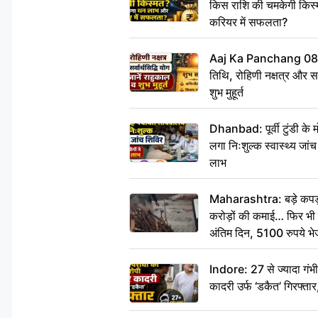
किस राशि की चमकेगी किस्
करियर में सफलता?
Aaj Ka Panchang 08
तिथि, रोहिणी नक्षत्र और सर्
शुभ मुहूर्त
Dhanbad: पूर्वी टुंडी के
लगा निःशुल्क स्वास्थ्य जांच
लाभ
Maharashtra: बड़े कपड़ा 
करोड़ों की कमाई… फिर भी पित
अंतिम दिन, 5100 रुपये भ
दीजिए हम नहीं आ पाएंगे
Indore: 27 से ज्यादा गं
कादरी उर्फ ‘डकैत’ गिरफ्ता