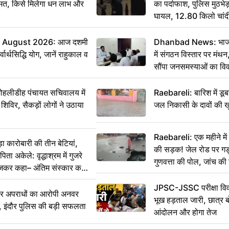
मत, किसे मिलेगा धन लाभ और
का पर्दाफाश, पुलिस मुठभेड़
घायल, 12.80 किलो चांद
 August 2026: आज दशमी
Dhanbad News: भाजपा 
वार्थसिद्धि योग, जानें राहुकाल व
में संगठन विस्तार पर मं
सौंपा जनसमस्याओं का वि
 मोहलीडीह पंचायत सचिवालय में
Raebareli: बारिश में डू
 शिविर, सैकड़ों लोगों ने उठाया
जल निकासी के दावों की ख
Raebareli: एक महीने म
कारोबारी की तीन बेटियां,
की सड़क! जेल रोड पर गड्ढ
ा अकेले: वृद्धाश्रम में गुजरे
गुणवत्ता की पोल, जांच की 
ेजकर कहा– अंतिम संस्कार कर
JPSC-JSSC परीक्षा विवा
भीर अपराधों का आरोपी अनवर
भूख हड़ताल जारी, छात्र बो
र, इंदौर पुलिस की बड़ी सफलता
आंदोलन और होगा तेज