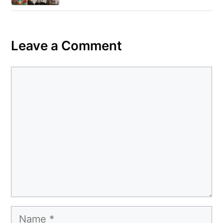
Leave a Comment
Comment
Name