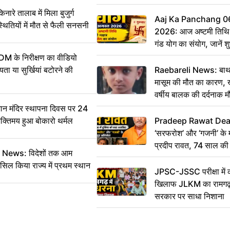
 तालाब में मिला बुजुर्ग
Aaj Ka Panchang 0
्थितियों में मौत से फैली सनसनी
2026: आज अष्टमी तिथि,
गंड योग का संयोग, जानें शुभ
और दिनभर का पंचांग
DM के निरीक्षण का वीडियो
ा या सुर्खियां बटोरने की
Raebareli News: बाथर
मासूम की मौत का कारण, 
वर्षीय बालक की दर्दनाक म
 मंदिर स्थापना दिवस पर 24
भक्तिमय हुआ बोकारो थर्मल
Pradeep Rawat Death: 
‘सरफरोश’ और ‘गजनी’ के 
प्रदीप रावत, 74 साल की उ
ws: विदेशों तक आम
कहा अलविदा
सिल किया राज्य में प्रथम स्थान
JPSC-JSSC परीक्षा में 
खिलाफ JLKM का रामगढ़ म
सरकार पर साधा निशाना