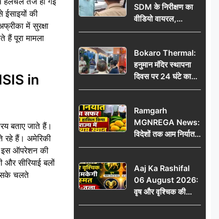
में हलचल तेज हो गई
SDM के निरीक्षण का
े ईसाइयों की
वीडियो वायरल,
रीका में सुरक्षा
प्रशासनिक सक्रियता
 हैं पूरा मामला
या सुर्खियां बटोरने की
Bokaro Thermal:
कवायद?
हनुमान मंदिर स्थापना
ISIS in
दिवस पर 24 घंटे का
अखंड हरि कीर्तन,
भक्तिमय हुआ बोकारो
Ramgarh
थर्मल
MGNREGA News:
रिय बताए जाते हैं।
विदेशों तक आम निर्यात
रहे हैं। अमेरिकी
का सफर, जिले ने
 ने इस ऑपरेशन की
हासिल किया राज्य में
ी और सीरियाई बलों
Aaj Ka Rashifal
प्रथम स्थान
िसके चलते
06 August 2026:
वृष और वृश्चिक की
चमकेगी किस्मत, मेष-
तुला रहें सावधान