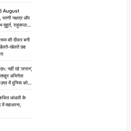
6 August
 भरणी नक्षत्र और
 मुहूर्त, राहुकाल
ूम की दीवार बनी
खेलते-खेलते छह
ौत
नहीं रहे ‘लगान’,
मशहूर अभिनेता
म्र में दुनिया को
कथित धांधली के
ें महाधरना,