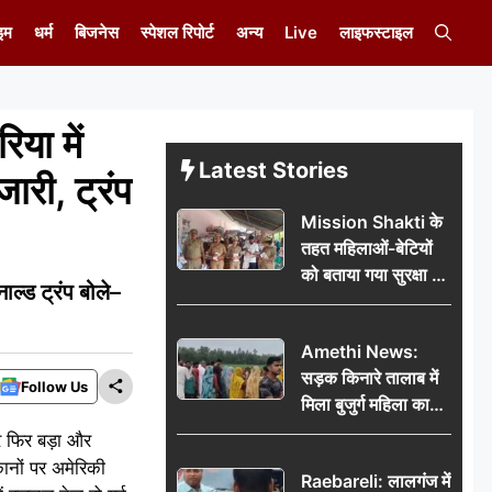
इम
धर्म
बिजनेस
स्पेशल रिपोर्ट
अन्य
Live
लाइफस्टाइल
या में
Latest Stories
ारी, ट्रंप
Mission Shakti के
तहत महिलाओं-बेटियों
को बताया गया सुरक्षा के
्ड ट्रंप बोले–
अधिकार
Amethi News:
सड़क किनारे तालाब में
Follow Us
मिला बुजुर्ग महिला का
शव, संदिग्ध परिस्थितियों
र फिर बड़ा और
में मौत से फैली सनसनी
ानों पर अमेरिकी
Raebareli: लालगंज में