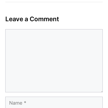
Leave a Comment
Comment
Name