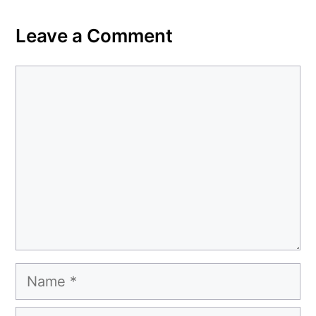
Leave a Comment
Comment
Name