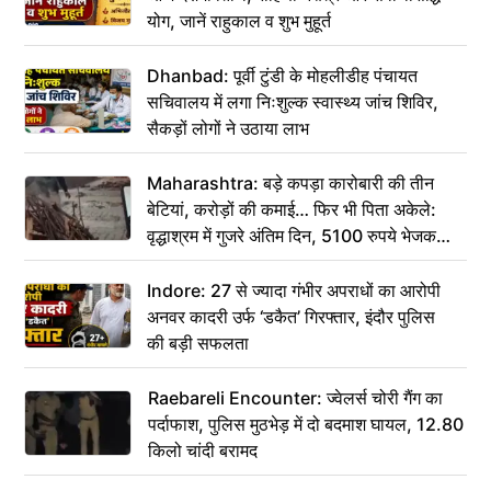
योग, जानें राहुकाल व शुभ मुहूर्त
Dhanbad: पूर्वी टुंडी के मोहलीडीह पंचायत
सचिवालय में लगा निःशुल्क स्वास्थ्य जांच शिविर,
सैकड़ों लोगों ने उठाया लाभ
Maharashtra: बड़े कपड़ा कारोबारी की तीन
बेटियां, करोड़ों की कमाई… फिर भी पिता अकेले:
वृद्धाश्रम में गुजरे अंतिम दिन, 5100 रुपये भेजकर
कहा– अंतिम संस्कार कर दीजिए हम नहीं आ पाएंगे
Indore: 27 से ज्यादा गंभीर अपराधों का आरोपी
अनवर कादरी उर्फ ‘डकैत’ गिरफ्तार, इंदौर पुलिस
की बड़ी सफलता
Raebareli Encounter: ज्वेलर्स चोरी गैंग का
पर्दाफाश, पुलिस मुठभेड़ में दो बदमाश घायल, 12.80
किलो चांदी बरामद