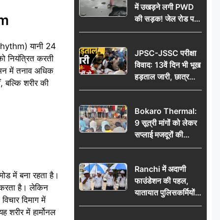
में उखड़ने लगी PWD
rm
की सड़क! जेल रोड पर
गड्ढे ने खोली निर्माण
गुणवत्ता की पोल, जांच
n Rhythm) यानी 24
JPSC-JSSC परीक्षा
की उठी मांग
 को नियंत्रित करती
विवाद: 13वें दिन भी भूख
ा मन में तनाव अधिक
हड़ताल जारी, छात्र
ं, बल्कि शरीर की
बोले- जांच नहीं तो
आंदोलन और होगा तेज
Bokaro Thermal:
9 सूत्री मांगों को लेकर
सप्लाई मजदूरों की
हुंकार, 12 अगस्त के
प्रदर्शन की रणनीति बनी
Ranchi में अदाणी
ड में बना रहता है।
फाउंडेशन की पहल,
स करता है। लेकिन
यातायात पुलिसकर्मियों
विचार दिमाग में
को वितरित किए गए छाते
 शरीर में हार्मोनल