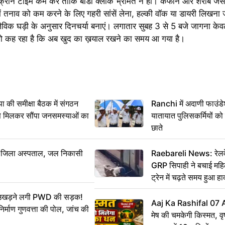
्क्रीन टाइम कम करें ताकि बॉडी क्लॉक भ्रमित न हो। कैफीन और शराब जैसी ची
ं तनाव को कम करने के लिए गहरी सांसें लेना, हल्की वॉक या डायरी लिखना 
िक घड़ी के अनुसार दिनचर्या बनाएं। लगातार सुबह 3 से 5 बजे जागना केव
जो कह रहा है कि अब खुद का ख़याल रखने का समय आ गया है।
 समीक्षा बैठक में संगठन
Ranchi में अदाणी फाउंड
से मिलकर सौंपा जनसमस्याओं का
यातायात पुलिसकर्मियों क
छाते
बा जिला अस्पताल, जल निकासी
Raebareli News: रेलवे 
GRP सिपाही ने बचाई मह
ट्रेन में चढ़ते समय हुआ 
CCTV में कैद
ं उखड़ने लगी PWD की सड़क!
Aaj Ka Rashifal 07
िर्माण गुणवत्ता की पोल, जांच की
मेष की चमकेगी किस्मत, व