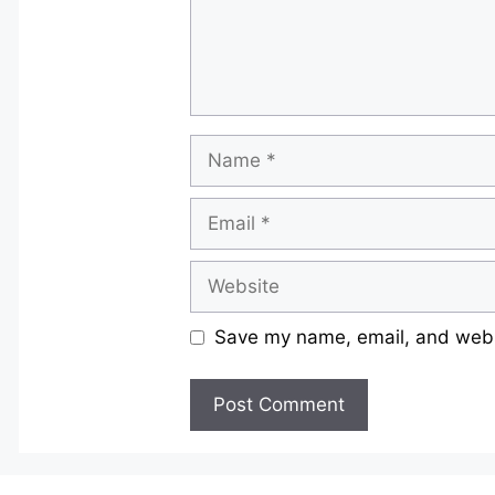
Name
Email
Website
Save my name, email, and websi