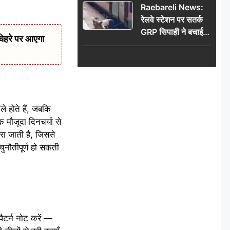
Raebareli News:
रेलवे स्टेशन पर सतर्क
GRP सिपाही ने बचाई
चेहरे पर आएगा
महिला की जान, चलती
ट्रेन में चढ़ते समय हुआ
हादसा टला; घटना
CCTV में कैद
े होते हैं, जबकि
 मौजूदा दिनचर्या से
ा जाती है, जिससे
ुनौतीपूर्ण हो सकती
ैटर्न नोट करें —