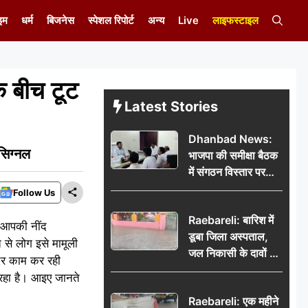
इम
धर्म
बिजनेस
स्पेशल रिपोर्ट
अन्य
Live
लाइफस्टाइल
 बीच टूट
Latest Stories
Dhanbad News:
सिग्नल
भाजपा की समीक्षा बैठक
में संगठन विस्तार पर
मंथन, बीडीओ से
Follow Us
मिलकर सौंपा
Raebareli: बारिश में
जनसमस्याओं का विवरण
 आपकी नींद
डूबा जिला अस्पताल,
से लोग इसे मामूली
जल निकासी के दावों की
दर काम कर रही
खुली पोल
 रहा है। आइए जानते
Raebareli: एक महीने