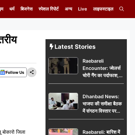
इम
धर्म
बिजनेस
स्पेशल रिपोर्ट
अन्य
Live
लाइफस्टाइल
्तरीय
Latest Stories
Raebareli
Encounter: ज्वेलर्स
Follow Us
चोरी गैंग का पर्दाफाश,
पुलिस मुठभेड़ में दो
बदमाश घायल, 12.80
Dhanbad News:
किलो चांदी बरामद
भाजपा की समीक्षा बैठक
में संगठन विस्तार पर
मंथन, बीडीओ से
मिलकर सौंपा
ू बोकारो जिला
Raebareli: बारिश में
जनसमस्याओं का विवरण