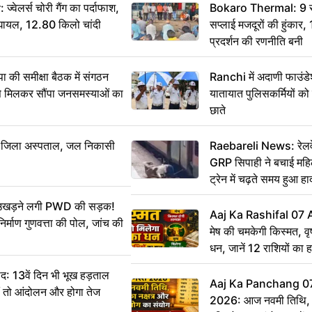
ेलर्स चोरी गैंग का पर्दाफाश,
Bokaro Thermal: 9 सूत्
श घायल, 12.80 किलो चांदी
सप्लाई मजदूरों की हुंकार,
प्रदर्शन की रणनीति बनी
 समीक्षा बैठक में संगठन
Ranchi में अदाणी फाउंड
से मिलकर सौंपा जनसमस्याओं का
यातायात पुलिसकर्मियों क
छाते
बा जिला अस्पताल, जल निकासी
Raebareli News: रेलवे 
GRP सिपाही ने बचाई मह
ट्रेन में चढ़ते समय हुआ 
CCTV में कैद
ं उखड़ने लगी PWD की सड़क!
Aaj Ka Rashifal 07
िर्माण गुणवत्ता की पोल, जांच की
मेष की चमकेगी किस्मत, व
धन, जानें 12 राशियों का 
: 13वें दिन भी भूख हड़ताल
Aaj Ka Panchang 0
ीं तो आंदोलन और होगा तेज
2026: आज नवमी तिथि, क