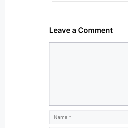
Leave a Comment
Comment
Name