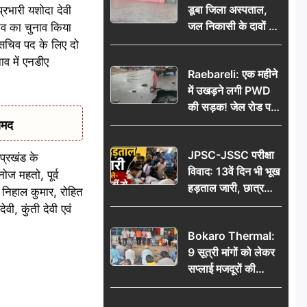
डूबा जिला अस्पताल,
्रभारी यशोदा देवी
जल निकासी के दावों की
चिव का चुनाव किया
खुली पोल
 सचिव पद के लिए दो
व में एनडीए
Raebareli: एक महीने
में उखड़ने लगी PWD
की सड़क! जेल रोड पर
गड्ढे ने खोली निर्माण
ामद
गुणवत्ता की पोल, जांच
JPSC-JSSC परीक्षा
की उठी मांग
 प्रखंड के
विवाद: 13वें दिन भी भूख
ोज महतो, पूर्व
हड़ताल जारी, छात्र
, निहाल कुमार, रोहित
बोले- जांच नहीं तो
ी, कुंती देवी एवं
आंदोलन और होगा तेज
Bokaro Thermal:
9 सूत्री मांगों को लेकर
सप्लाई मजदूरों की
हुंकार, 12 अगस्त के
प्रदर्शन की रणनीति बनी