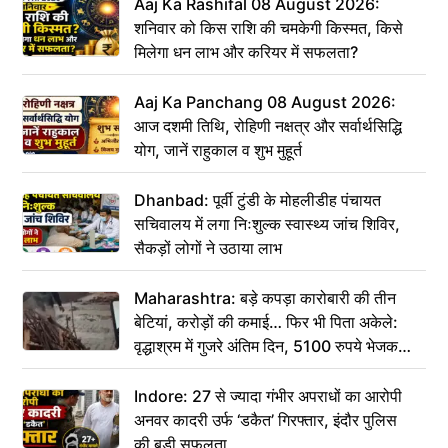
Aaj Ka Rashifal 08 August 2026:
शनिवार को किस राशि की चमकेगी किस्मत, किसे
मिलेगा धन लाभ और करियर में सफलता?
Aaj Ka Panchang 08 August 2026:
आज दशमी तिथि, रोहिणी नक्षत्र और सर्वार्थसिद्धि
योग, जानें राहुकाल व शुभ मुहूर्त
Dhanbad: पूर्वी टुंडी के मोहलीडीह पंचायत
सचिवालय में लगा निःशुल्क स्वास्थ्य जांच शिविर,
सैकड़ों लोगों ने उठाया लाभ
Maharashtra: बड़े कपड़ा कारोबारी की तीन
बेटियां, करोड़ों की कमाई… फिर भी पिता अकेले:
वृद्धाश्रम में गुजरे अंतिम दिन, 5100 रुपये भेजकर
कहा– अंतिम संस्कार कर दीजिए हम नहीं आ पाएंगे
Indore: 27 से ज्यादा गंभीर अपराधों का आरोपी
अनवर कादरी उर्फ ‘डकैत’ गिरफ्तार, इंदौर पुलिस
की बड़ी सफलता