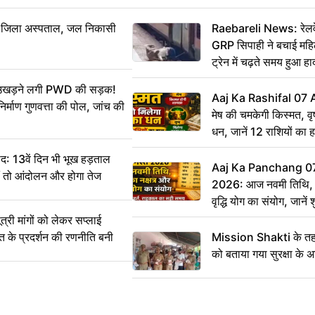
बा जिला अस्पताल, जल निकासी
Raebareli News: रेलवे 
GRP सिपाही ने बचाई मह
ट्रेन में चढ़ते समय हुआ 
CCTV में कैद
ं उखड़ने लगी PWD की सड़क!
Aaj Ka Rashifal 07
िर्माण गुणवत्ता की पोल, जांच की
मेष की चमकेगी किस्मत, व
धन, जानें 12 राशियों का 
: 13वें दिन भी भूख हड़ताल
Aaj Ka Panchang 0
ीं तो आंदोलन और होगा तेज
2026: आज नवमी तिथि, क
वृद्धि योग का संयोग, जानें श
का सही समय
ी मांगों को लेकर सप्लाई
्त के प्रदर्शन की रणनीति बनी
Mission Shakti के तहत
को बताया गया सुरक्षा के 