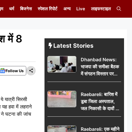
इम
धर्म
बिजनेस
स्पेशल रिपोर्ट
अन्य
Live
लाइफस्टाइल
श में 8
Latest Stories
Dhanbad News:
भाजपा की समीक्षा बैठक
Follow Us
में संगठन विस्तार पर
मंथन, बीडीओ से
मिलकर सौंपा
Raebareli: बारिश में
जनसमस्याओं का विवरण
ये यात्री सिरसी
डूबा जिला अस्पताल,
 यह हवा में लहराने
जल निकासी के दावों की
 ने घटना की जांच
खुली पोल
Raebareli: एक महीने