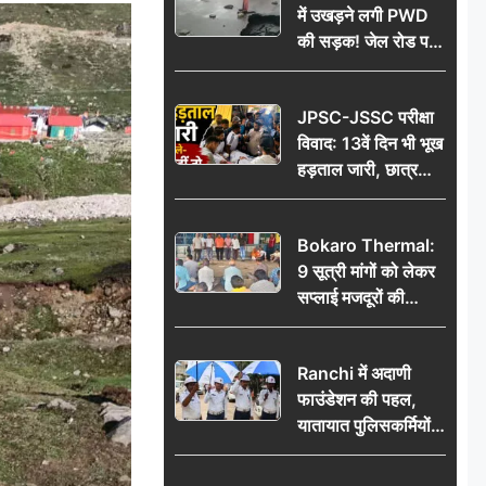
में उखड़ने लगी PWD
की सड़क! जेल रोड पर
गड्ढे ने खोली निर्माण
गुणवत्ता की पोल, जांच
JPSC-JSSC परीक्षा
की उठी मांग
विवाद: 13वें दिन भी भूख
हड़ताल जारी, छात्र
बोले- जांच नहीं तो
आंदोलन और होगा तेज
Bokaro Thermal:
9 सूत्री मांगों को लेकर
सप्लाई मजदूरों की
हुंकार, 12 अगस्त के
प्रदर्शन की रणनीति बनी
Ranchi में अदाणी
फाउंडेशन की पहल,
यातायात पुलिसकर्मियों
को वितरित किए गए छाते