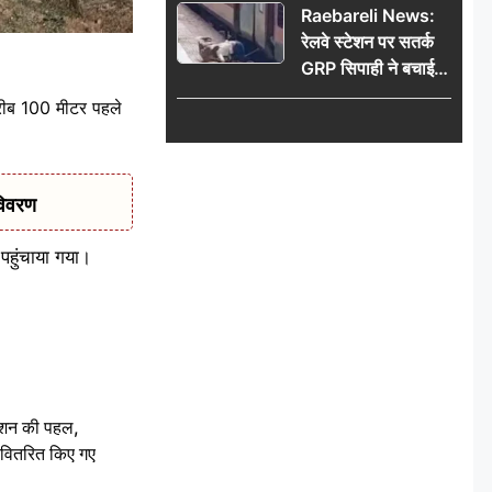
Raebareli News:
रेलवे स्टेशन पर सतर्क
GRP सिपाही ने बचाई
महिला की जान, चलती
रीब 100 मीटर पहले
ट्रेन में चढ़ते समय हुआ
हादसा टला; घटना
CCTV में कैद
विवरण
पहुंचाया गया।
ेशन की पहल,
ो वितरित किए गए