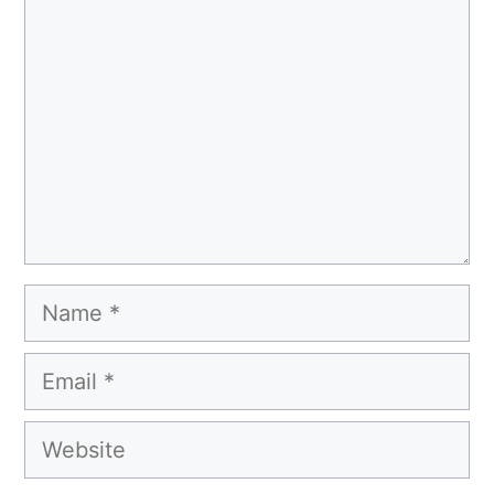
Name
Email
Website