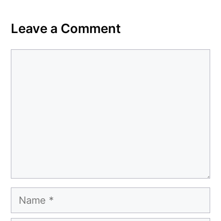
Leave a Comment
Comment
Name