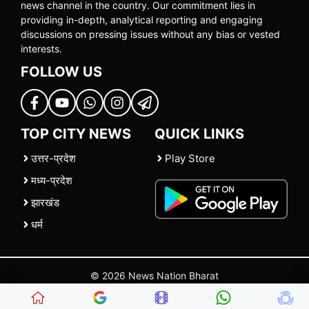
news channel in the country. Our commitment lies in
providing in-depth, analytical reporting and engaging
discussions on pressing issues without any bias or vested
interests.
FOLLOW US
TOP CITY NEWS
QUICK LINKS
उत्तर-प्रदेश
Play Store
मध्य-प्रदेश
झारखंड
धर्म
© 2026 News Nation Bharat
Home
|
About US
|
Contact Us
|
Policies
|
Terms and Conditions