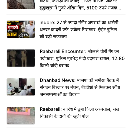
बेटियां, करोड़ों की कमाई… फिर भी पिता अकेले:
वृद्धाश्रम में गुजरे अंतिम दिन, 5100 रुपये भेजकर
कहा– अंतिम संस्कार कर दीजिए हम नहीं आ पाएंगे
Indore: 27 से ज्यादा गंभीर अपराधों का आरोपी
अनवर कादरी उर्फ ‘डकैत’ गिरफ्तार, इंदौर पुलिस
की बड़ी सफलता
Raebareli Encounter: ज्वेलर्स चोरी गैंग का
पर्दाफाश, पुलिस मुठभेड़ में दो बदमाश घायल, 12.80
किलो चांदी बरामद
Dhanbad News: भाजपा की समीक्षा बैठक में
संगठन विस्तार पर मंथन, बीडीओ से मिलकर सौंपा
जनसमस्याओं का विवरण
Raebareli: बारिश में डूबा जिला अस्पताल, जल
निकासी के दावों की खुली पोल