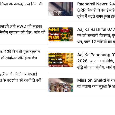
बा जिला अस्पताल, जल निकासी
Raebareli News: रेलवे 
GRP सिपाही ने बचाई मह
ट्रेन में चढ़ते समय हुआ 
CCTV में कैद
ं उखड़ने लगी PWD की सड़क!
Aaj Ka Rashifal 07
िर्माण गुणवत्ता की पोल, जांच की
मेष की चमकेगी किस्मत, व
धन, जानें 12 राशियों का 
: 13वें दिन भी भूख हड़ताल
Aaj Ka Panchang 0
ीं तो आंदोलन और होगा तेज
2026: आज नवमी तिथि, क
वृद्धि योग का संयोग, जानें श
का सही समय
ी मांगों को लेकर सप्लाई
्त के प्रदर्शन की रणनीति बनी
Mission Shakti के तहत
को बताया गया सुरक्षा के 