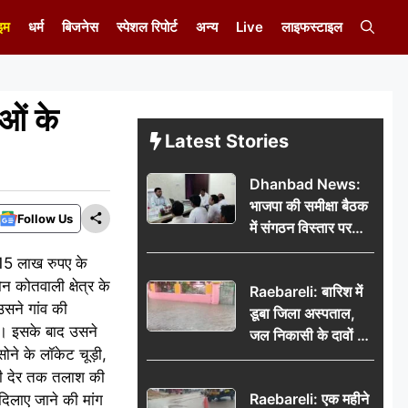
इम
धर्म
बिजनेस
स्पेशल रिपोर्ट
अन्य
Live
लाइफस्टाइल
ओं के
Latest Stories
Dhanbad News:
भाजपा की समीक्षा बैठक
Follow Us
में संगठन विस्तार पर
मंथन, बीडीओ से
 15 लाख रुपए के
मिलकर सौंपा
 कोतवाली क्षेत्र के
Raebareli: बारिश में
जनसमस्याओं का विवरण
 उसने गांव की
डूबा जिला अस्पताल,
गी। इसके बाद उसने
जल निकासी के दावों की
ने के लॉकेट चूड़ी,
खुली पोल
फी देर तक तलाश की
Raebareli: एक महीने
दिलाए जाने की मांग