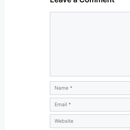
Comment
Name
Email
Website