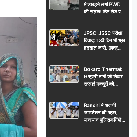
में उखड़ने लगी PWD
की सड़क! जेल रोड पर
गड्ढे ने खोली निर्माण
गुणवत्ता की पोल, जांच
JPSC-JSSC परीक्षा
की उठी मांग
विवाद: 13वें दिन भी भूख
हड़ताल जारी, छात्र
बोले- जांच नहीं तो
आंदोलन और होगा तेज
Bokaro Thermal:
9 सूत्री मांगों को लेकर
सप्लाई मजदूरों की
हुंकार, 12 अगस्त के
प्रदर्शन की रणनीति बनी
Ranchi में अदाणी
फाउंडेशन की पहल,
यातायात पुलिसकर्मियों
को वितरित किए गए छाते