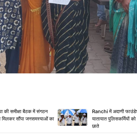
 समीक्षा बैठक में संगठन
Ranchi में अदाणी फाउंड
से मिलकर सौंपा जनसमस्याओं का
यातायात पुलिसकर्मियों क
छाते