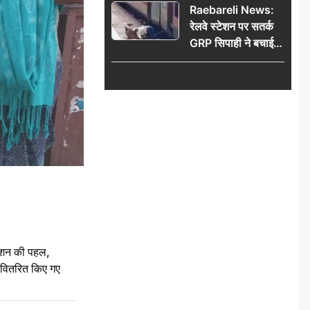
Raebareli News:
रेलवे स्टेशन पर सतर्क
GRP सिपाही ने बचाई
महिला की जान, चलती
ट्रेन में चढ़ते समय हुआ
हादसा टला; घटना
CCTV में कैद
ेशन की पहल,
ो वितरित किए गए