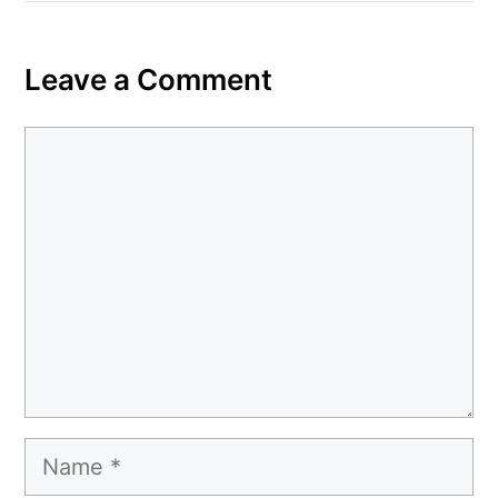
Leave a Comment
Comment
Name