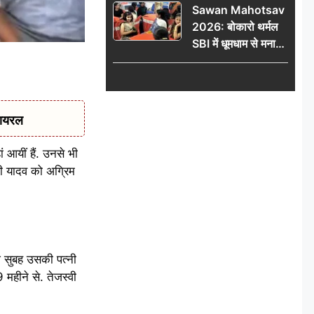
Sawan Mahotsav
आंदोलन को लेकर
2026: बोकारो थर्मल
सरकार पर हमला
SBI में धूमधाम से मना
सावन महोत्सव
वायरल
ं आयीं हैं. उनसे भी
्वी यादव को अग्रिम
ज सुबह उसकी पत्नी
 महीने से. तेजस्वी