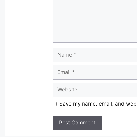
Name
Email
Website
Save my name, email, and websi