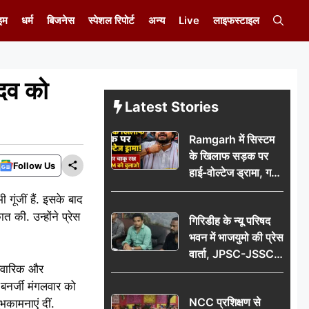
इम
धर्म
बिजनेस
स्पेशल रिपोर्ट
अन्य
Live
लाइफस्टाइल
ादव को
Latest Stories
Ramgarh में सिस्टम
के खिलाफ सड़क पर
Follow Us
हाई-वोल्टेज ड्रामा, गर्दन
पर चाकू रख बोला- CM
गूंजीं हैं. इसके बाद
को बुलाओ; Video
 की. उन्होंने प्रेस
गिरिडीह के न्यू परिषद
वायरल
भवन में भाजयुमो की प्रेस
वार्ता, JPSC-JSSC
रिवारिक और
पेपर लीक के विरोध में
 बनर्जी मंगलवार को
10 अगस्त को
NCC प्रशिक्षण से
भकामनाएं दीं.
विधानसभा घेराव का