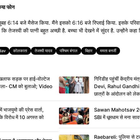
किया फोन
ं सुबह 6:14 बजे मैसेज किया. मैंने इसको 6:16 बजे रिप्लाई किया. इसके परिव
 कि तेजस्वी की पत्नी बहुत अच्छी है. बच्चा भी देखने में सुंदर है. उन्होंने कह
dav
कोलकाता
तेजश्वी यादव
पश्चिम बंगाल
बिहार
ममता बनर्जी
िलाफ सड़क पर हाई-वोल्टेज
गिरिडीह पहुंचीं केंद्रीय
ख बोला- CM को बुलाओ; Video
Devi, Rahul Gandhi प
छात्रों के आंदोलन को ल
ं भाजयुमो की प्रेस वार्ता,
Sawan Mahotsav 202
विरोध में 10 अगस्त को
SBI में धूमधाम से मना सा
Raebareli: पुलिया से 