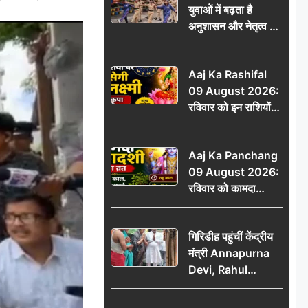
युवाओं में बढ़ता है
ऐलान
अनुशासन और नेतृत्व का
गुण: डॉ. जी.एन. खान
Aaj Ka Rashifal
09 August 2026:
रविवार को इन राशियों
पर बरसेगी मां लक्ष्मी की
कृपा, धन लाभ के बनेंगे
Aaj Ka Panchang
योग
09 August 2026:
रविवार को कामदा
एकादशी का व्रत, जानें
राहु काल, अभिजीत मुहूर्त
गिरिडीह पहुंचीं केंद्रीय
और शुभ समय
मंत्री Annapurna
Devi, Rahul
Gandhi पर साधा
निशाना; छात्रों के