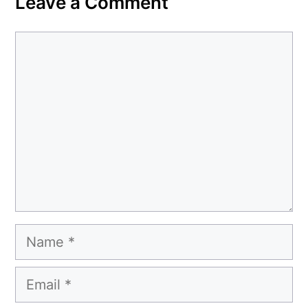
Leave a Comment
Comment
Name
Email